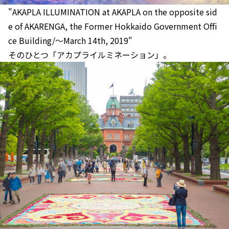
"AKAPLA ILLUMINATION at AKAPLA on the opposite sid
e of AKARENGA, the Former Hokkaido Government Offi
ce Building/～March 14th, 2019"
そのひとつ「アカプライルミネーション」。