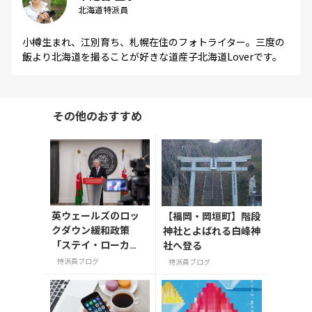
北海道特派員
小樽生まれ、江別育ち、札幌在住のフォトライター。三度の
飯より北海道を撮ることが好きな道産子北海道Loverです。
その他のおすすめ
英ウェールズのロッ
【福岡・岡垣町】階段
クダウン緩和政策
神社とよばれる白峰神
「ステイ・ローカ
社へ登る
ル」から「ステイ・
特派員ブログ
特派員ブログ
ウェールズ」へ！