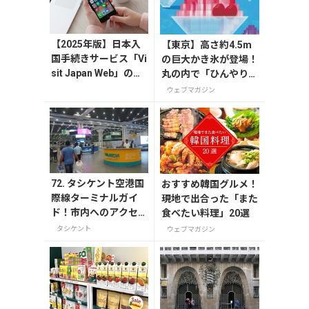
【2025年版】日本入
【東京】高さ約4.5m
国手続きサービス「Vi
の巨大かき氷が登場！
sit Japan Web」の登
丸の内で「ひんやりＫ
録方法や注意点を解
ＩＴＴＥ」が8月7日
ウェブマガジン
説
から開催の画像一覧
72. タシケント空港国
おすすめ韓国グルメ！
際線ターミナルガイ
現地で出合った「また
ド！市内へのアクセ
食べたい料理」20選
ス・両替・お店情報et
タシケント
ウェブマガジン
c