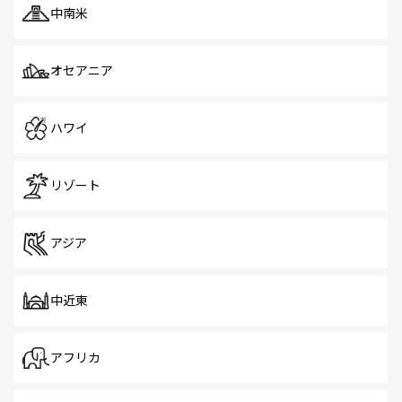
中南米
オセアニア
ハワイ
リゾート
アジア
中近東
アフリカ