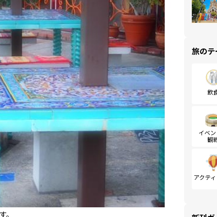
旅のテ
飲
イベン
観
アクティ
す。