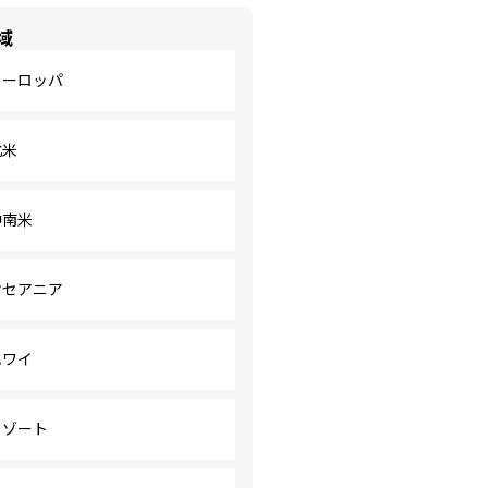
域
ヨーロッパ
北米
中南米
オセアニア
ハワイ
リゾート