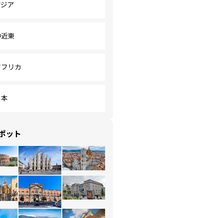
アジア
中近東
アフリカ
日本
ポット