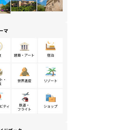
ーマ
食
建築・アート
宿泊
ト・
世界遺産
リゾート
戦
鉄道・
ビティ
ショップ
フライト