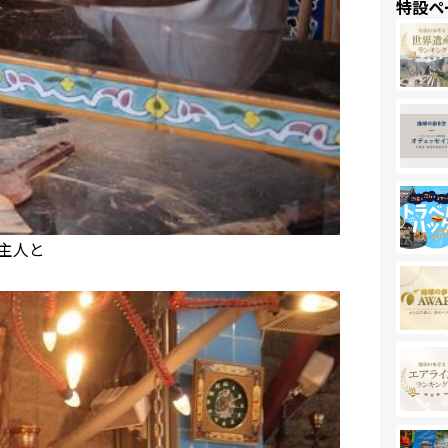
特設ペ
主人と