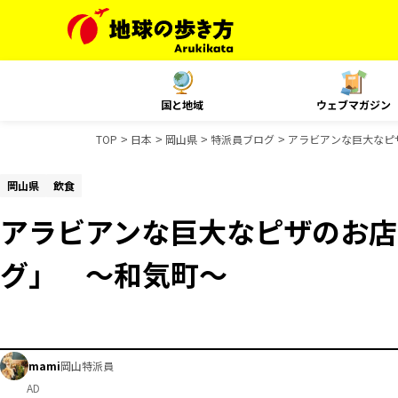
国と地域
ウェブマガジン
TOP
日本
岡山県
特派員ブログ
アラビアンな巨大なピ
岡山県
飲食
アラビアンな巨大なピザのお店
グ」 ～和気町～
mami
岡山特派員
AD