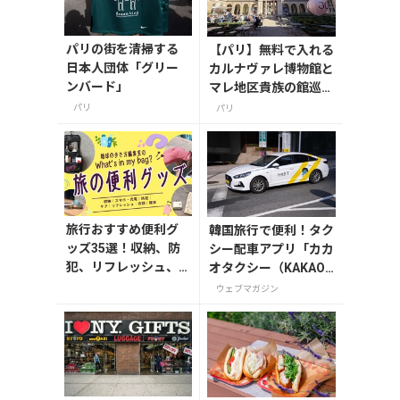
パリの街を清掃する
【パリ】無料で入れる
日本人団体「グリー
カルナヴァレ博物館と
ンバード」
マレ地区貴族の館巡り
＆グルメ
パリ
パリ
旅行おすすめ便利グ
韓国旅行で便利！タク
ッズ35選！収納、防
シー配車アプリ「カカ
犯、リフレッシュ、
オタクシー（KAKAO
どれを持って行く？
T）」の登録・利用方
ウェブマガジン
【編集者の旅の持ち
法
物】