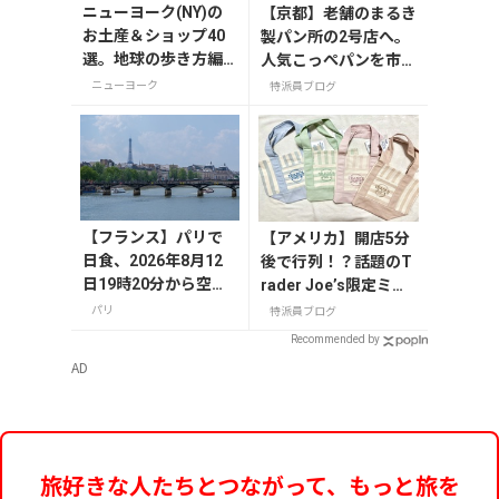
ニューヨーク(NY)の
【京都】老舗のまるき
お土産＆ショップ40
製パン所の2号店へ。
選。地球の歩き方編
人気こっぺパンを市役
集者セレクト！
所で味わう
ニューヨーク
特派員ブログ
【フランス】パリで
【アメリカ】開店5分
日食、2026年8月12
後で行列！？話題のT
日19時20分から空を
rader Joe’s限定ミニ
見上げよう
トート発売日レポ
パリ
特派員ブログ
Recommended by
AD
旅好きな人たちとつながって、もっと旅を