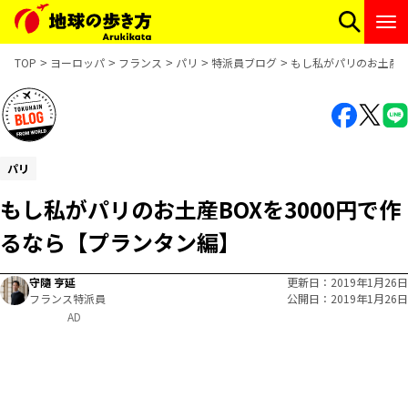
TOP
ヨーロッパ
フランス
パリ
特派員ブログ
もし私がパリのお土産B
パリ
もし私がパリのお土産BOXを3000円で作
るなら【プランタン編】
守隨 亨延
更新日
2019年1月26日
フランス特派員
公開日
2019年1月26日
AD