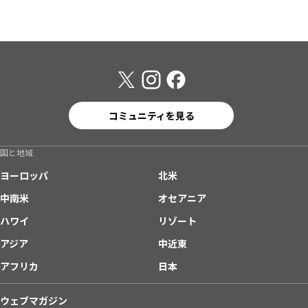
コミュニティを見る
国と地域
ヨーロッパ
北米
中南米
オセアニア
ハワイ
リゾート
アジア
中近東
アフリカ
日本
ウェブマガジン