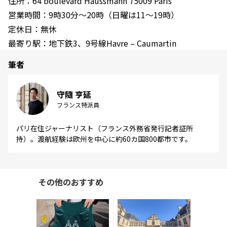
住所：64 boulevard Haussmann 75009 Paris
営業時間：9時30分〜20時（日曜は11〜19時）
定休日：無休
最寄り駅：地下鉄3、9号線Havre – Caumartin
筆者
守隨 亨延
フランス特派員
パリ在住ジャーナリスト（フランス外務省発行記者証所
持）。渡航経験は欧州を中心に約60カ国800都市です。
その他のおすすめ