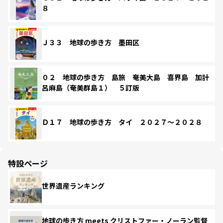
８
Ｊ３３ 地球の歩き方 墨田区
０２ 地球の歩き方 島旅 奄美大島 喜界島 加計
呂麻島（奄美群島１） ５訂版
Ｄ１７ 地球の歩き方 タイ ２０２７～２０２８
特設ページ
世界遺産ランキング
地球の歩き方 meets クリストファー・ノーラン監督