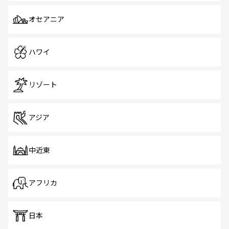
オセアニア
ハワイ
リゾート
アジア
中近東
アフリカ
日本