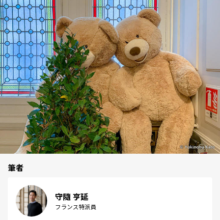
筆者
守隨 亨延
フランス特派員