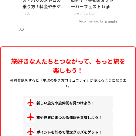
ス・パリのメトロの
乾杯！「宇都宮オクト
乗り方！料金やチケ
ーバーフェスト Light
ットの種類、注意点
2026」が8月7日から
パリ
ウェブマガジン
を解説
開催
Recommended by
AD
旅好きな人たちとつながって、もっと旅を
楽しもう！
会員登録をすると「地球の歩き方コミュニティ」が使えるようになりま
す。
新しい旅先や旅仲間を見つけよう！
旅や世界にまつわる情報を共有しよう！
ポイントを貯めて限定グッズをゲット！