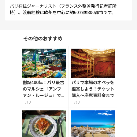
パリ在住ジャーナリスト（フランス外務省発行記者証所
持）。渡航経験は欧州を中心に約60カ国800都市です。
その他のおすすめ
創設400年！パリ最古
パリで本場のオペラを
のマルシェ「アンフ
鑑賞しよう！チケット
ァン・ルージュ」で
購入～座席表料金まで
食べ歩き
パリ
パリ