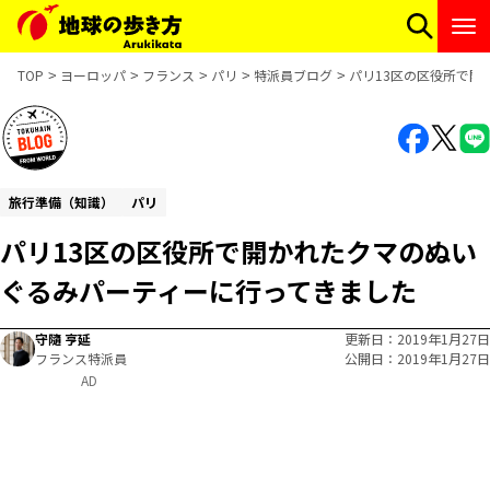
TOP
ヨーロッパ
フランス
パリ
特派員ブログ
パリ13区の区役所で開
旅行準備（知識）
パリ
パリ13区の区役所で開かれたクマのぬい
ぐるみパーティーに行ってきました
守隨 亨延
更新日
2019年1月27日
フランス特派員
公開日
2019年1月27日
AD