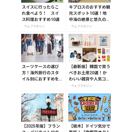
スイスに行ったらこ
キプロスのおすすめ観
れ食べよう！ スイ
光スポット10選！地
ス料理おすすめ10選
中海の絶景と悠久の歴
史を巡る
ウェブマガジン
ウェブマガジン
スーツケースの選び
【最新版】韓国で買う
方！海外旅行のスタ
べきお土産20選！か
イル別におすすめを
わいい雑貨や人気コス
解説
メを紹介
ウェブマガジン
【2025年版】フラン
【栃木】ドイツ気分で