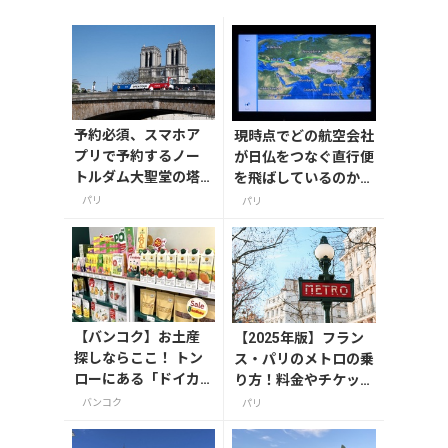
予約必須、スマホア
現時点でどの航空会社
プリで予約するノー
が日仏をつなぐ直行便
トルダム大聖堂の塔
を飛ばしているのか
の登り方まとめ
【2022年4月30日時
パリ
パリ
点】
【バンコク】お土産
【2025年版】フラン
探しならここ！ トン
ス・パリのメトロの乗
ローにある「ドイカ
り方！料金やチケット
ム」の専門店へ
の種類、注意点を解説
バンコク
パリ