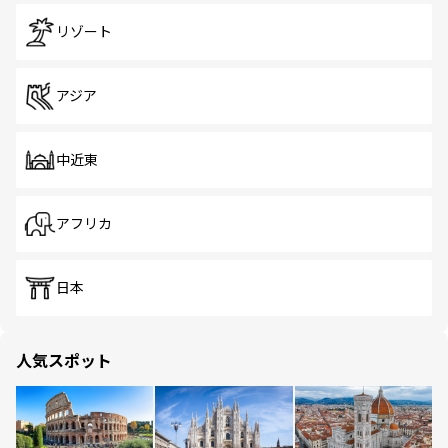
リゾート
アジア
中近東
アフリカ
日本
人気スポット