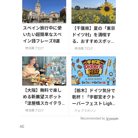
スペイン旅行中に使
【千葉県】夏の「東京
いたい超簡単なスペ
ドイツ村」を満喫す
イン語フレーズ8選
る、おすすめスポット
3選
特派員ブログ
特派員ブログ
【大阪】無料で楽し
【栃木】ドイツ気分で
める新展望スポット
乾杯！「宇都宮オクト
「淀屋橋スカイテラ
ーバーフェスト Light
ス」と30階アフタヌ
2026」が8月7日から
特派員ブログ
ウェブマガジン
ーンティー
開催
Recommended by
AD