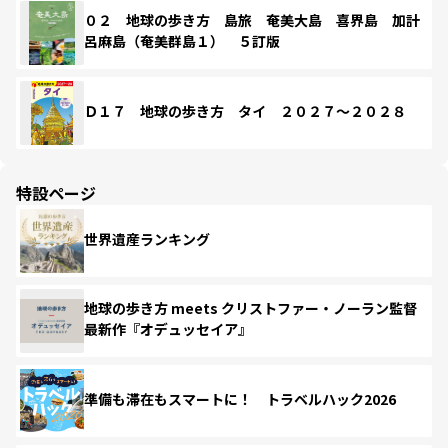
０２ 地球の歩き方 島旅 奄美大島 喜界島 加計
呂麻島（奄美群島１） ５訂版
Ｄ１７ 地球の歩き方 タイ ２０２７～２０２８
特設ページ
世界遺産ランキング
地球の歩き方 meets クリストファー・ノーラン監督
最新作『オデュッセイア』
準備も滞在もスマートに！ トラベルハック2026