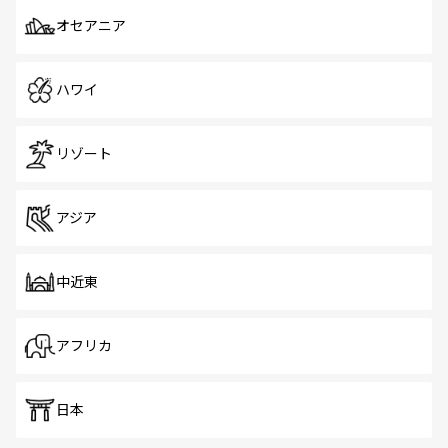
オセアニア
ハワイ
リゾート
アジア
中近東
アフリカ
日本