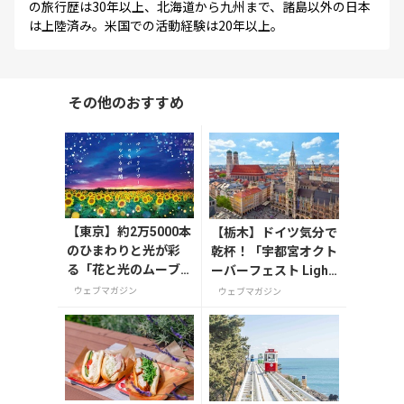
の旅行歴は30年以上、北海道から九州まで、諸島以外の日本
は上陸済み。米国での活動経験は20年以上。
その他のおすすめ
【東京】約2万5000本
【栃木】ドイツ気分で
のひまわりと光が彩
乾杯！「宇都宮オクト
る「花と光のムーブ
ーバーフェスト Light
メント」が葛西臨海
2026」が8月7日から
ウェブマガジン
ウェブマガジン
公園で7月31日から開
開催の画像一覧
催