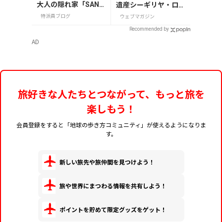
大人の隠れ家「SAND
遺産シーギリヤ・ロッ
GLASS 熾火」で味わ
ク登頂に挑戦！
特派員ブログ
ウェブマガジン
うアフタヌーンティ
Recommended by
ー
AD
旅好きな人たちとつながって、もっと旅を
楽しもう！
会員登録をすると「地球の歩き方コミュニティ」が使えるようになりま
す。
新しい旅先や旅仲間を見つけよう！
旅や世界にまつわる情報を共有しよう！
ポイントを貯めて限定グッズをゲット！