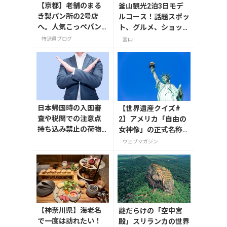
【京都】老舗のまる
釜山観光2泊3日モデ
き製パン所の2号店
ルコース！話題スポッ
へ。人気こっぺパン
ト、グルメ、ショッピ
を市役所で味わう
ングを満喫
特派員ブログ
釜山
日本帰国時の入国審
【世界遺産クイズ#
査や税関での注意点
2】アメリカ「自由の
持ち込み禁止の荷物
女神像」の正式名称
も解説
は？
ウェブマガジン
【神奈川県】海老名
謎だらけの「空中宮
で一度は訪れたい！
殿」スリランカの世界