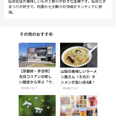
仙台在住の美味しいものと旅行が好きな主婦です。仙台七夕
まつりが好きで、何度か七夕飾りの作成ボランティアに参
加。
その他のおすすめ
【京都府・宇治市】
山梨の美味しいラーメ
在日コリアンの悲し
ン屋さん〈その3〉タ
い歴史から学ぶ「ウ
ンメンが旨い店4選！
トロの歩き方」
特派員ブログ
特派員ブログ