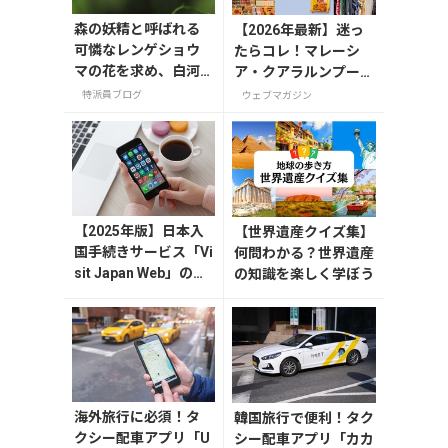
森の妖精と呼ばれる
【2026年最新】迷っ
可憐なレンゲショウ
たらコレ！マレーシ
マの花を求め、白河
ア・クアラルンプール
市の天狗山へ行って
で絶対買いたいお土産
特派員ブログ
ウェブマガジン
来ました。
15選
【2025年版】日本入
【世界遺産クイズ集】
国手続きサービス「Vi
何問わかる？世界遺産
sit Japan Web」の登
の知識を楽しく学ぼう
録方法や注意点を解
説
海外旅行に必須！タ
韓国旅行で便利！タク
クシー配車アプリ「U
シー配車アプリ「カカ