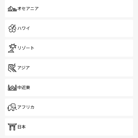
オセアニア
ハワイ
リゾート
アジア
中近東
アフリカ
日本