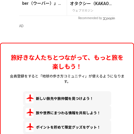
ber（ウーバー）」の
オタクシー（KAKAO
登録・利用方法
T）」の登録・利用方
ウェブマガジン
法
Recommended by
AD
旅好きな人たちとつながって、もっと旅を
楽しもう！
会員登録をすると「地球の歩き方コミュニティ」が使えるようになりま
す。
新しい旅先や旅仲間を見つけよう！
旅や世界にまつわる情報を共有しよう！
ポイントを貯めて限定グッズをゲット！