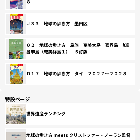
８
Ｊ３３ 地球の歩き方 墨田区
０２ 地球の歩き方 島旅 奄美大島 喜界島 加計
呂麻島（奄美群島１） ５訂版
Ｄ１７ 地球の歩き方 タイ ２０２７～２０２８
特設ページ
世界遺産ランキング
地球の歩き方 meets クリストファー・ノーラン監督