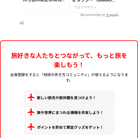
も解説
T）」の登録・利用方
ウェブマガジン
法
Recommended by
AD
旅好きな人たちとつながって、もっと旅を
楽しもう！
会員登録をすると「地球の歩き方コミュニティ」が使えるようになりま
す。
新しい旅先や旅仲間を見つけよう！
旅や世界にまつわる情報を共有しよう！
ポイントを貯めて限定グッズをゲット！