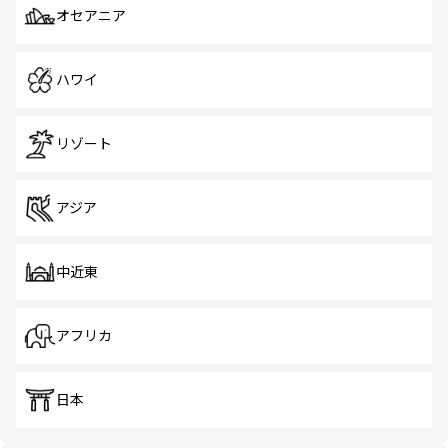
オセアニア
ハワイ
リゾート
アジア
中近東
アフリカ
日本