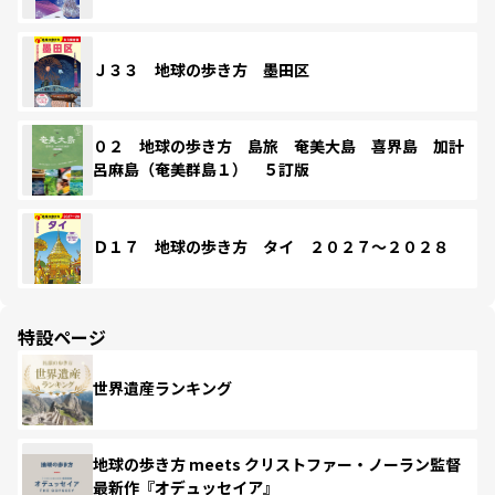
Ｊ３３ 地球の歩き方 墨田区
０２ 地球の歩き方 島旅 奄美大島 喜界島 加計
呂麻島（奄美群島１） ５訂版
Ｄ１７ 地球の歩き方 タイ ２０２７～２０２８
特設ページ
世界遺産ランキング
地球の歩き方 meets クリストファー・ノーラン監督
最新作『オデュッセイア』