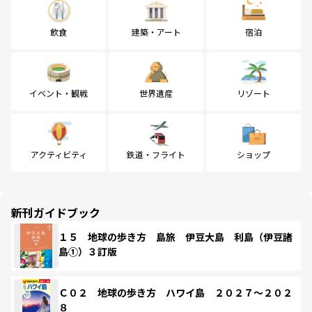
飲食
建築・アート
宿泊
イベント・観戦
世界遺産
リゾート
アクティビティ
鉄道・フライト
ショップ
新刊ガイドブック
１５ 地球の歩き方 島旅 伊豆大島 利島（伊豆諸
島①）３訂版
Ｃ０２ 地球の歩き方 ハワイ島 ２０２７～２０２
８