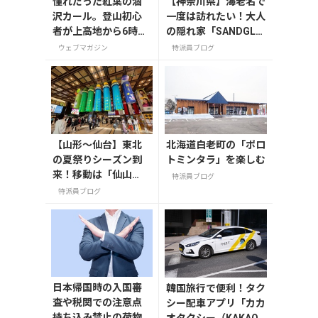
憧れだった紅葉の涸
【神奈川県】海老名で
沢カール。登山初心
一度は訪れたい！大人
者が上高地から6時間
の隠れ家「SANDGLA
半の登山でたどり着
SS 熾火」で味わうア
ウェブマガジン
特派員ブログ
いた美しき紅葉と穂
フタヌーンティー
高連峰
【山形〜仙台】東北
北海道白老町の「ポロ
の夏祭りシーズン到
トミンタラ」を楽しむ
来！移動は「仙山
特派員ブログ
線」と「高速バス」
特派員ブログ
どっちが正解？
日本帰国時の入国審
韓国旅行で便利！タク
査や税関での注意点
シー配車アプリ「カカ
持ち込み禁止の荷物
オタクシー（KAKAO