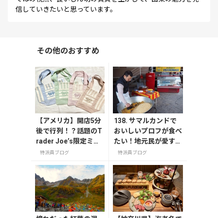
信していきたいと思っています。
その他のおすすめ
【アメリカ】開店5分
138. サマルカンドで
後で行列！？話題のT
おいしいプロフが食べ
rader Joe’s限定ミニ
たい！地元民が愛する
トート発売日レポ
サマルカンドプロフの
特派員ブログ
特派員ブログ
名店3選