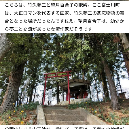
こちらは、竹久夢二と望月百合子の歌碑。ここ富士川町
は、大正ロマンを代表する画家、竹久夢二の悲恋物語の舞
台となった場所だったんですねえ。望月百合子は、幼少か
ら夢二と交流があった女流作家だそうです。
公園内にある山王神社。縁結び、子授け、子育ての神様が