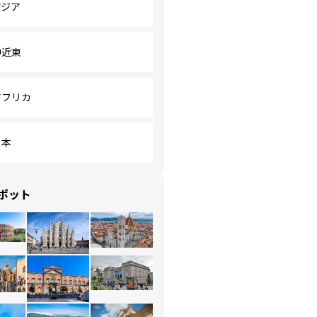
アジア
中近東
アフリカ
日本
ポット