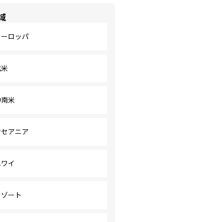
域
ヨーロッパ
北米
中南米
オセアニア
ハワイ
リゾート