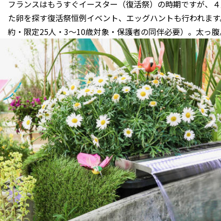
フランスはもうすぐイースター（復活祭）の時期ですが、４月
た卵を探す復活祭恒例イベント、エッグハントも行われます
約・限定25人・3〜10歳対象・保護者の同伴必要）。太っ腹