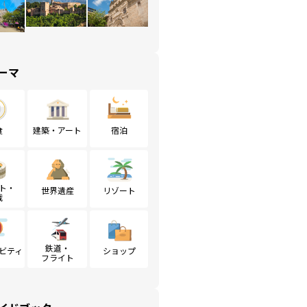
ーマ
食
建築・アート
宿泊
ト・
世界遺産
リゾート
戦
鉄道・
ビティ
ショップ
フライト