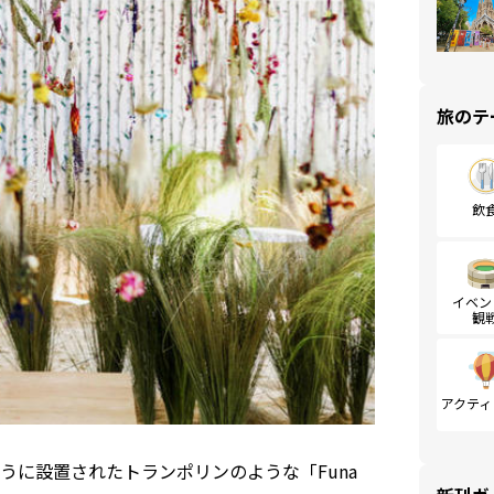
旅のテ
飲
イベン
観
アクティ
に設置されたトランポリンのような「Funa