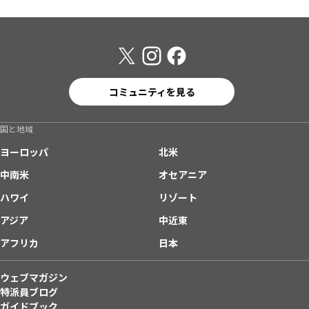
コミュニティを見る
国と地域
ヨーロッパ
北米
中南米
オセアニア
ハワイ
リゾート
アジア
中近東
アフリカ
日本
ウェブマガジン
特派員ブログ
ガイドブック