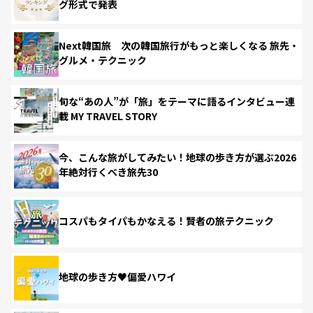
グ形式で発表
Next韓国旅 次の韓国旅行がもっと楽しくなる 旅先・
グルメ・テクニック
旬な“あの人”が「旅」をテーマに語るインタビュー連
載 MY TRAVEL STORY
今、こんな旅がしてみたい！地球の歩き方が選ぶ2026
年絶対行くべき旅先30
コスパもタイパもかなえる！賢者の旅テクニック
地球の歩き方♥偏愛ハワイ