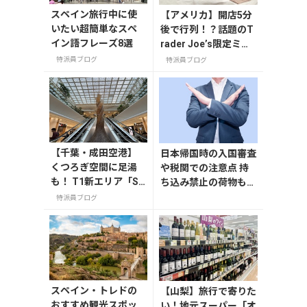
スペイン旅行中に使
【アメリカ】開店5分
いたい超簡単なスペ
後で行列！？話題のT
イン語フレーズ8選
rader Joe’s限定ミニ
トート発売日レポ
特派員ブログ
特派員ブログ
【千葉・成田空港】
日本帰国時の入国審査
くつろぎ空間に足湯
や税関での注意点 持
も！ T1新エリア「SH
ち込み禁止の荷物も解
IKISAI GARDEN」
説
特派員ブログ
スペイン・トレドの
【山梨】旅行で寄りた
おすすめ観光スポッ
い！地元スーパー「オ