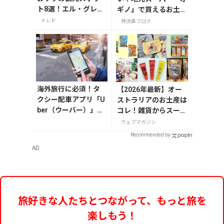
ト8選！エル・グレコ
ギノ」で買えるお土産
の傑作や古都の魅力
4選
トレド
特派員ブログ
を満喫
海外旅行に必須！タ
【2026年最新】オー
クシー配車アプリ「U
ストラリアのお土産は
ber（ウーバー）」の
コレ！雑貨からスーパ
登録・利用方法
ーでも買えるグルメま
ウェブマガジン
で13選
Recommended by
AD
旅好きな人たちとつながって、もっと旅を
楽しもう！