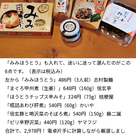
「みみほうとう」も入れて、迷いに迷って選んだのがこの
6点です。（表示は税込み）
左から「みみほうとう」486円（3人前）志村製麺
「まぐろ甲州煮（生姜）」648円（160g）信玄亭
「ほうとうチップス辛みそ」324円（75g）桔梗屋
「瓶詰あわび肝煮」540円（60g）かいや
「信玄豚と鳴沢菜のそぼろ煮」540円（150g）藤二誠
「ピリ辛野沢菜」440円（120g）ヤマフジ
合計で、2,978円！ 電卓片手に計算しながら厳選しまし