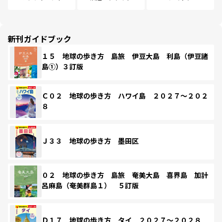
新刊ガイドブック
１５ 地球の歩き方 島旅 伊豆大島 利島（伊豆諸
島①）３訂版
Ｃ０２ 地球の歩き方 ハワイ島 ２０２７～２０２
８
Ｊ３３ 地球の歩き方 墨田区
０２ 地球の歩き方 島旅 奄美大島 喜界島 加計
呂麻島（奄美群島１） ５訂版
Ｄ１７ 地球の歩き方 タイ ２０２７～２０２８