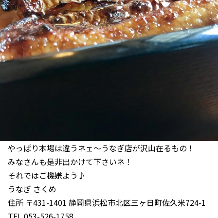
やっぱり本場は違うネェ〜うなぎ店が沢山在るもの！
みなさんも是非出かけて下さいネ！
それではご機嫌よう♪
うなぎ さくめ
住所 〒431-1401 静岡県浜松市北区三ヶ日町佐久米724-1
TEL 053-526-1758