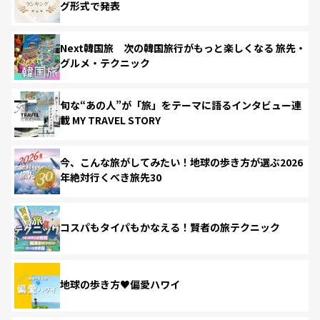
グ形式で発表
Next韓国旅 次の韓国旅行がもっと楽しくなる 旅先・
グルメ・テクニック
旬な“あの人”が「旅」をテーマに語るインタビュー連
載 MY TRAVEL STORY
今、こんな旅がしてみたい！地球の歩き方が選ぶ2026
年絶対行くべき旅先30
コスパもタイパもかなえる！賢者の旅テクニック
地球の歩き方♥偏愛ハワイ