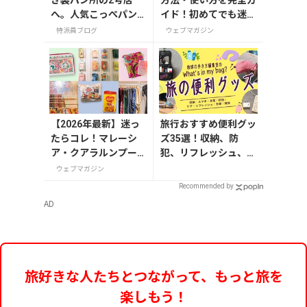
方法・使い方を完全ガ
へ。人気こっぺパン
イド！初めてでも迷わ
を市役所で味わう
ない
特派員ブログ
ウェブマガジン
【2026年最新】迷っ
旅行おすすめ便利グッ
たらコレ！マレーシ
ズ35選！収納、防
ア・クアラルンプー
犯、リフレッシュ、ど
ルで絶対買いたいお
れを持って行く？【編
ウェブマガジン
土産15選
集者の旅の持ち物】
Recommended by
AD
旅好きな人たちとつながって、もっと旅を
楽しもう！