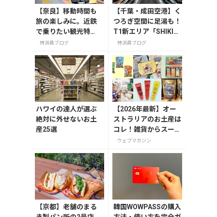
【奈良】移動時間も
【千葉・成田空港】く
旅の楽しみに。近鉄
つろぎ空間に足湯も！
で乗りたい観光特
T1新エリア「SHIKIS
急・特急列車3選
AI GARDEN」
特派員ブログ
特派員ブログ
ハワイの達人が選ぶ
【2026年最新】オー
絶対に外せないお土
ストラリアのお土産は
産25選
コレ！雑貨からスーパ
ーでも買えるグルメま
ウェブマガジン
で13選
【京都】老舗のまる
韓国WOWPASSの購入
き製パン所の2号店