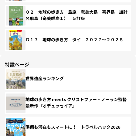
０２ 地球の歩き方 島旅 奄美大島 喜界島 加計
呂麻島（奄美群島１） ５訂版
Ｄ１７ 地球の歩き方 タイ ２０２７～２０２８
特設ページ
世界遺産ランキング
地球の歩き方 meets クリストファー・ノーラン監督
最新作『オデュッセイア』
準備も滞在もスマートに！ トラベルハック2026