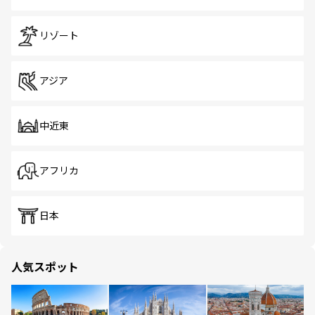
リゾート
アジア
中近東
アフリカ
日本
人気スポット