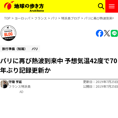
TOP
ヨーロッパ
フランス
パリ
特派員ブログ
パリに再び熱波到来中 
旅行準備（知識）
パリ
パリに再び熱波到来中 予想気温42度で70
年ぶり記録更新か
守隨 亨延
更新日
2019年7月25日
フランス特派員
公開日
2019年7月25日
AD