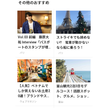
その他のおすすめ
Vol.03 前編 藤原大
ストライキでも諦めな
祐 Interview「パスポ
い!! 電車が動かない
ートのスタンプが埋
なら船に乗ろう！
まるくらい世界中を
パリ
パリ
旅してきました」～M
Y TRAVEL STORY～
【人気】ベトナムで
釜山観光2泊3日モデ
しか買えないお土産2
ルコース！話題スポッ
0選！ブランドやスー
ト、グルメ、ショッピ
パーのお菓子や雑貨
ングを満喫
ウェブマガジン
釜山
まで紹介