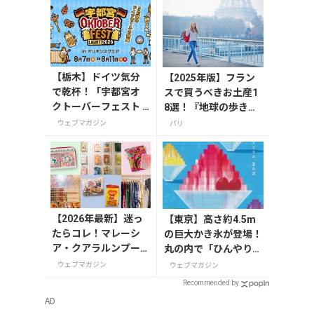
【栃木】ドイツ気分
【2025年版】フラン
で乾杯！「宇都宮オ
スで買うべきお土産1
クトーバーフェスト L
8選！『地球の歩き
ight 2026」が8月7日
方』編集者おすすめの
ウェブマガジン
パリ
から開催
お菓子や雑貨などを紹
介
【2026年最新】迷っ
【東京】高さ約4.5m
たらコレ！マレーシ
の巨大かき氷が登場！
ア・クアラルンプー
丸の内で「ひんやりＫ
ルで絶対買いたいお
ＩＴＴＥ」が8月7日
ウェブマガジン
ウェブマガジン
土産15選
から開催の画像一覧
Recommended by
AD