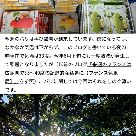
今週のパリは再び酷暑が到来しています。夜になっても、
なかなか気温は下がらず、このブログを書いている夜23
時現在で気温は33度。今年6月下旬にも一度熱波が発生し
て酷暑となりましたが（以前のブログ
「来週のフランスは
広範囲で35〜40度の記録的な猛暑に【フランス気象
局】」
を参照）、パリに関しては今回はそれをしのぐ勢い
です。