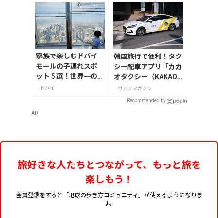
家族で楽しむドバイ
韓国旅行で便利！タク
モールの子連れスポ
シー配車アプリ「カカ
ット５選！世界一の
オタクシー（KAKAO
展望台やアイススケ
T）」の登録・利用方
ドバイ
ウェブマガジン
ート場をご紹介
法
Recommended by
AD
旅好きな人たちとつながって、もっと旅を
楽しもう！
会員登録をすると「地球の歩き方コミュニティ」が使えるようになりま
す。