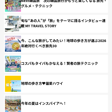
Next韓国旅 次の韓国旅行がもっと楽しくなる 旅先・
グルメ・テクニック
旬な“あの人”が「旅」をテーマに語るインタビュー連
載 MY TRAVEL STORY
今、こんな旅がしてみたい！地球の歩き方が選ぶ2026
年絶対行くべき旅先30
コスパもタイパもかなえる！賢者の旅テクニック
地球の歩き方♥偏愛ハワイ
今年の夏はインスパイアへ！