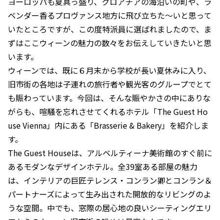
ヨーロッパも夏真っ盛り、クロアチアの海沿いの町や、ラ
ベンダー香るプロヴァンス地方に飛び立ちた～いと思って
いたところですが、この度特派員に選ばれましたので、ま
ずはここウィーンの魅力の数々をお伝えしていきたいと思
います。
ウィーンでは、既に６月末から学校が長い夏休みに入り、
旧市街の各地は子連れの旅行者や観光客のグループでとて
も賑わっています。今回は、そんな賑やかさの中にありな
がらも、喧騒を忘れさせてくれるホテル「The Guest Ho
use Vienna」内にある「Brasserie & Bakery」を紹介しま
す。
The Guest Houseは、アルベルティーナ美術館のすぐ前に
あるモダンなデザインホテル。全39室ある部屋の魅力
は、インテリアの巨匠テレンス・コンラン卿とコンラン＆
パートナーズによって生み出された開放的なリビングのよ
うな空間。中でも、窓際の居心地の良いシーティングエリ