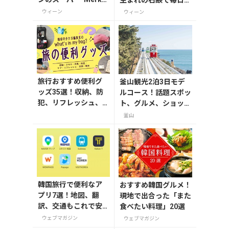
Hoher Markt”
潔に！
ウィーン
ウィーン
旅行おすすめ便利グ
釜山観光2泊3日モデ
ッズ35選！収納、防
ルコース！話題スポッ
犯、リフレッシュ、
ト、グルメ、ショッピ
どれを持って行く？
ングを満喫
釜山
【編集者の旅の持ち
物】
韓国旅行で便利なア
おすすめ韓国グルメ！
プリ7選！地図、翻
現地で出合った「また
訳、交通もこれで安
食べたい料理」20選
心
ウェブマガジン
ウェブマガジン