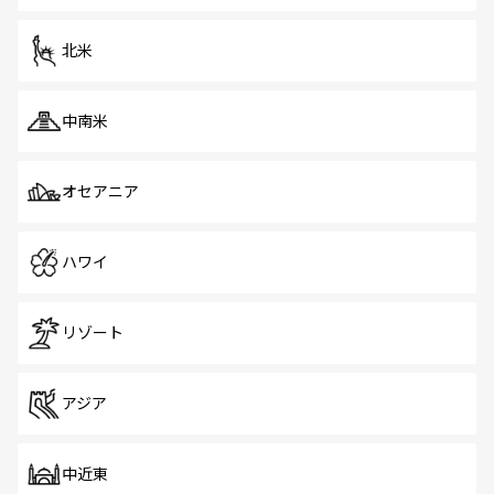
北米
中南米
オセアニア
ハワイ
リゾート
アジア
中近東