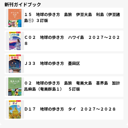
新刊ガイドブック
１５ 地球の歩き方 島旅 伊豆大島 利島（伊豆諸
島①）３訂版
Ｃ０２ 地球の歩き方 ハワイ島 ２０２７～２０２
８
Ｊ３３ 地球の歩き方 墨田区
０２ 地球の歩き方 島旅 奄美大島 喜界島 加計
呂麻島（奄美群島１） ５訂版
Ｄ１７ 地球の歩き方 タイ ２０２７～２０２８