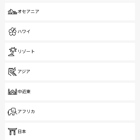
オセアニア
ハワイ
リゾート
アジア
中近東
アフリカ
日本