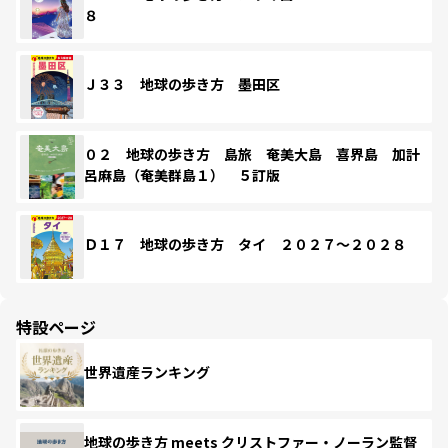
８
Ｊ３３ 地球の歩き方 墨田区
０２ 地球の歩き方 島旅 奄美大島 喜界島 加計
呂麻島（奄美群島１） ５訂版
Ｄ１７ 地球の歩き方 タイ ２０２７～２０２８
特設ページ
世界遺産ランキング
地球の歩き方 meets クリストファー・ノーラン監督