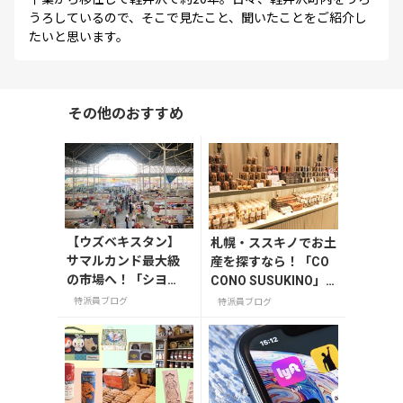
うろしているので、そこで見たこと、聞いたことをご紹介し
たいと思います。
その他のおすすめ
【ウズベキスタン】
札幌・ススキノでお土
サマルカンド最大級
産を探すなら！「CO
の市場へ！「シヨ
CONO SUSUKINO」
ブ・バザール」で購
お土産編
特派員ブログ
特派員ブログ
入したいおすすめ品5
選