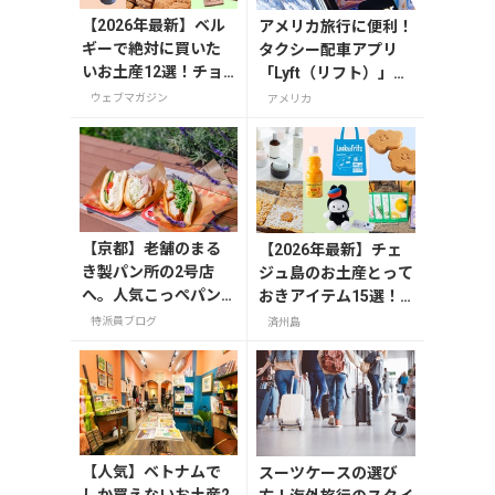
【2026年最新】ベル
アメリカ旅行に便利！
ギーで絶対に買いた
タクシー配車アプリ
いお土産12選！チョ
「Lyft（リフト）」の
コレートやビール・
登録・利用方法
ウェブマガジン
アメリカ
雑貨まで紹介
【京都】老舗のまる
【2026年最新】チェ
き製パン所の2号店
ジュ島のお土産とって
へ。人気こっぺパン
おきアイテム15選！
を市役所で味わう
お菓子やかわいい雑
特派員ブログ
済州島
貨、限定コスメまで
【人気】ベトナムで
スーツケースの選び