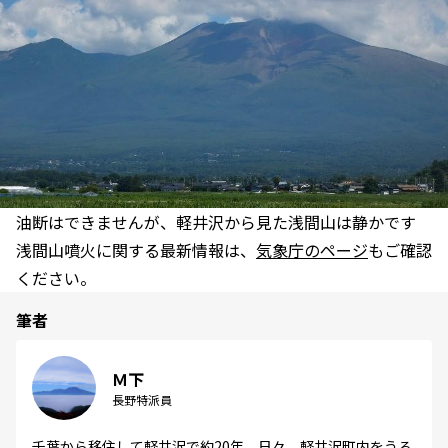
油断はできませんが、軽井沢から見た浅間山は静かです
浅間山噴火に関する最新情報は、
気象庁のページ
もご確認
ください。
筆者
Ｍ下
長野特派員
千葉から移住して軽井沢で約20年。日々、軽井沢町内をうろ