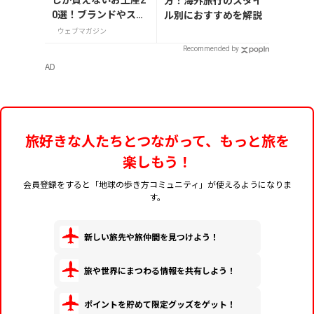
しか買えないお土産2
方！海外旅行のスタイ
0選！ブランドやスー
ル別におすすめを解説
パーのお菓子や雑貨
ウェブマガジン
まで紹介
Recommended by
AD
旅好きな人たちとつながって、もっと旅を
楽しもう！
会員登録をすると「地球の歩き方コミュニティ」が使えるようになりま
す。
新しい旅先や旅仲間を見つけよう！
旅や世界にまつわる情報を共有しよう！
ポイントを貯めて限定グッズをゲット！