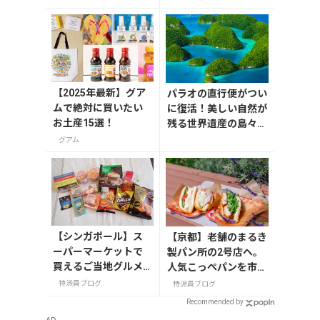
【2025年最新】グア
パラオの直行便がつい
ムで絶対に買いたい
に復活！美しい自然が
お土産15選！
残る世界遺産の島々へ
行こう【今旅2026】
グアム
【シンガポール】ス
【京都】老舗のまるき
ーパーマーケットで
製パン所の2号店へ。
買えるご当地グルメ
人気こっぺパンを市役
のお土産
所で味わう
特派員ブログ
特派員ブログ
Recommended by
AD