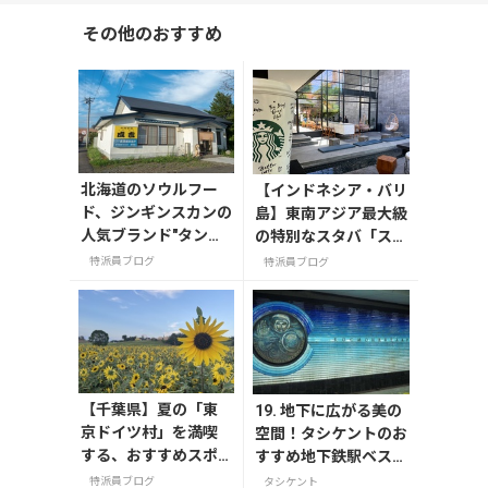
その他のおすすめ
北海道のソウルフー
【インドネシア・バリ
ド、ジンギンスカンの
島】東南アジア最大級
人気ブランド"タンネ
の特別なスタバ「スタ
トウ"。
ーバックスリザーブⓇ
特派員ブログ
特派員ブログ
デワタバリ」
【千葉県】夏の「東
19. 地下に広がる美の
京ドイツ村」を満喫
空間！タシケントのお
する、おすすめスポ
すすめ地下鉄駅ベスト
ット3選
5
特派員ブログ
タシケント