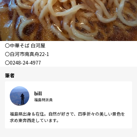
〇中華そば 白河屋
〇白河市南真舟22-1
〇0248-24-4977
筆者
bill
福島特派員
福島県出身＆在住。自然が好きで、四季折々の美しい景色を
求め東奔西走しています。