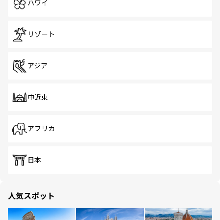
ハワイ
リゾート
アジア
中近東
アフリカ
日本
人気スポット