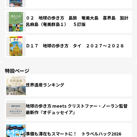
０２ 地球の歩き方 島旅 奄美大島 喜界島 加計
呂麻島（奄美群島１） ５訂版
Ｄ１７ 地球の歩き方 タイ ２０２７～２０２８
特設ページ
世界遺産ランキング
地球の歩き方 meets クリストファー・ノーラン監督
最新作『オデュッセイア』
準備も滞在もスマートに！ トラベルハック2026