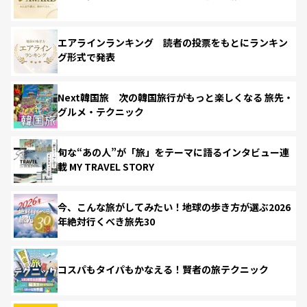
エアラインランキング 読者の投票をもとにランキン
グ形式で発表
Next韓国旅 次の韓国旅行がもっと楽しくなる 旅先・
グルメ・テクニック
旬な“あの人”が「旅」をテーマに語るインタビュー連
載 MY TRAVEL STORY
今、こんな旅がしてみたい！地球の歩き方が選ぶ2026
年絶対行くべき旅先30
コスパもタイパもかなえる！賢者の旅テクニック