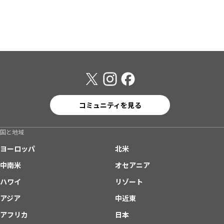
コミュニティを見る
国と地域
ヨーロッパ
北米
中南米
オセアニア
ハワイ
リゾート
アジア
中近東
アフリカ
日本