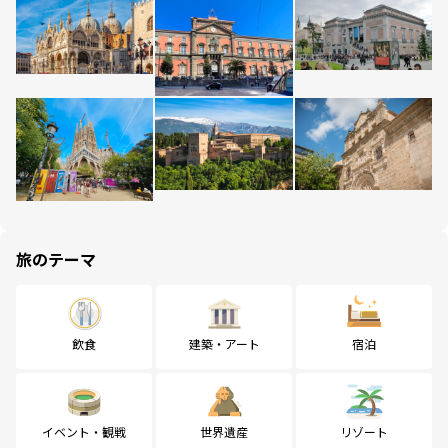
旅のテーマ
飲食
建築・アート
宿泊
イベント・観戦
世界遺産
リゾート