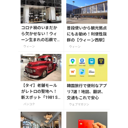
コロナ禍のいまだか
普段使いから観光拠点
ら欠かせない！ウィ
にもお勧め！利便性抜
ーン生まれの石鹸で
群の【ウィーン西駅】
毎日清潔に！
ウィーン
ウィーン
【タイ】老舗モール
韓国旅行で便利なアプ
がレトロの聖地へ！
リ7選！地図、翻訳、
新スポット「1981 So
交通もこれで安心
ul & Sold」を歩いて
バンコク
ウェブマガジン
みた