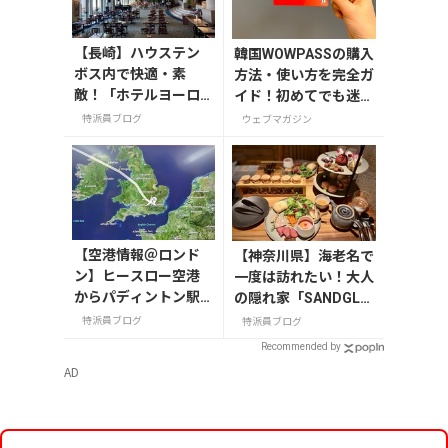
【長崎】ハウステン
韓国WOWPASSの購入
ボス内で快適・素
方法・使い方を完全ガ
敵！「ホテルヨーロ
イド！初めてでも迷わ
ッパ」
ない
特派員ブログ
ウェブマガジン
【空港情報＠ロンド
【神奈川県】海老名で
ン】ヒースロー空港
一度は訪れたい！大人
からパディントン駅
の隠れ家「SANDGLA
まで！入国から市内
SS 熾火」で味わうア
特派員ブログ
特派員ブログ
への移動ガイド（202
フタヌーンティー
Recommended by
5年夏版）
AD