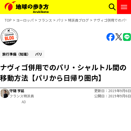
TOP
ヨーロッパ
フランス
パリ
特派員ブログ
ナヴィゴ併用でのパリ
旅行準備（知識）
パリ
ナヴィゴ併用でのパリ・シャルトル間の
移動方法【パリから日帰り圏内】
守隨 亨延
更新日
2019年9月6日
フランス特派員
公開日
2019年9月6日
AD