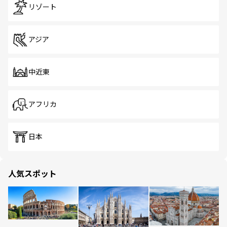
リゾート
アジア
中近東
アフリカ
日本
人気スポット