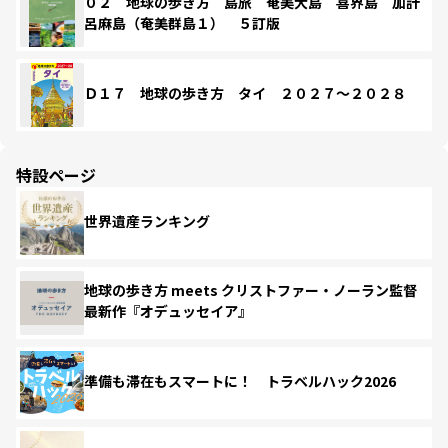
０２ 地球の歩き方 島旅 奄美大島 喜界島 加計
呂麻島（奄美群島１） ５訂版
Ｄ１７ 地球の歩き方 タイ ２０２７～２０２８
特設ページ
世界遺産ランキング
地球の歩き方 meets クリストファー・ノーラン監督
最新作『オデュッセイア』
準備も滞在もスマートに！ トラベルハック2026