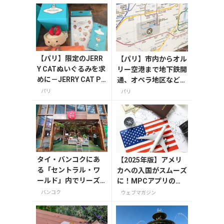
【パリ】限定のJERR
【パリ】市内からオル
Y CATぬいぐるみを求
リー空港まで地下鉄開
めに－JERRY CAT PA
通、オペラ地区などか
TISSERIE店－
ら14番線でダイレク
パリ
パリ
トに
タイ・バンコクにあ
【2025年版】アメリ
る「セントラル・ワ
カへの入国がスムーズ
ールド」内でリーズ
に！MPCアプリの登
ナブルなタイ・イサ
録方法や使い方を解説
バンコク
ウェブマガジン
ーン料理が楽しめ
る！レストラン「カ
ムプーン（Kum Poo