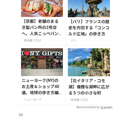
n、คำพูน）」
【京都】老舗のまる
【パリ】フランスの歴
き製パン所の2号店
史を内包する「コンコ
へ。人気こっぺパン
ルド広場」の歩き方
を市役所で味わう
特派員ブログ
パリ
ニューヨーク(NY)の
【北イタリア・コモ
お土産＆ショップ40
湖】優雅な湖畔に広が
選。地球の歩き方編
る５つの小さな町
集者セレクト！
ニューヨーク
特派員ブログ
Recommended by
AD