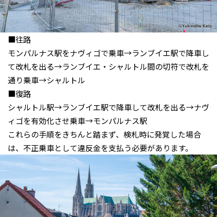
■往路
モンパルナス駅をナヴィゴで乗車→ランブイエ駅で降車し
て改札を出る→ランブイエ・シャルトル間の切符で改札を
通り乗車→シャルトル
■復路
シャルトル駅→ランブイエ駅で降車して改札を出る→ナヴ
ィゴを有効化させ乗車→モンパルナス駅
これらの手順をきちんと踏まず、検札時に発覚した場合
は、不正乗車として違反金を支払う必要があります。