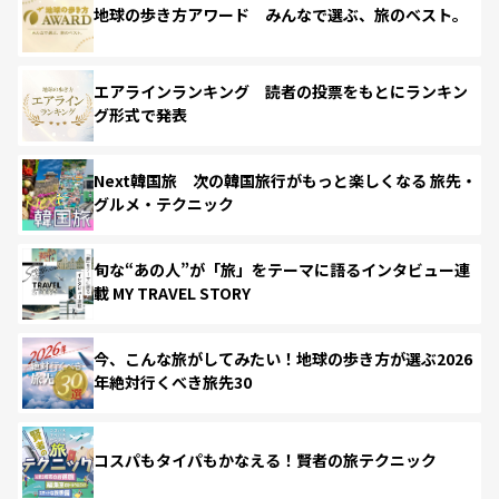
地球の歩き方アワード みんなで選ぶ、旅のベスト。
エアラインランキング 読者の投票をもとにランキン
グ形式で発表
Next韓国旅 次の韓国旅行がもっと楽しくなる 旅先・
グルメ・テクニック
旬な“あの人”が「旅」をテーマに語るインタビュー連
載 MY TRAVEL STORY
今、こんな旅がしてみたい！地球の歩き方が選ぶ2026
年絶対行くべき旅先30
コスパもタイパもかなえる！賢者の旅テクニック