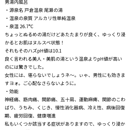
男湯内風呂
・源泉名 戸倉温泉 尾瀬の湯
・温泉の泉質 アルカリ性単純温泉
・泉温 26.7°C
ちょっとぬるめの湯だけどあたたまりが良く、ゆっくり浸
かるとお肌はヌルスベ状態！
それもそのハズpH値は10.1
良く言われる美人・美肌の湯という温泉よりpH値が高い
のには驚きでした。
女性には、堪らないでしょうネ〜。ぃゃ、男性にも効きま
すヨォ。ご心配なさらないように。
・効能
神経痛、筋肉痛、関節痛、五十肩、運動麻痺、関節のこわ
ばり、うちみ、くじき、慢性消化器病、冷え性、病後回復
期、疲労回復、健康増進
私もいくつか該当する症状がありますので、ゆっくり浸か