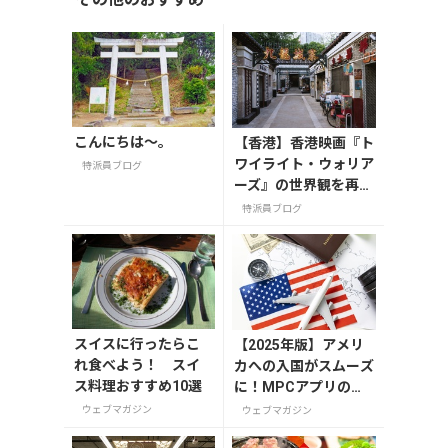
こんにちは～。
【香港】香港映画『ト
ワイライト・ウォリア
特派員ブログ
ーズ』の世界観を再現
した展覧会が九龍城砦
特派員ブログ
の跡地である九龍寨城
公園で開催中
スイスに行ったらこ
【2025年版】アメリ
れ食べよう！ スイ
カへの入国がスムーズ
ス料理おすすめ10選
に！MPCアプリの登
録方法や使い方を解説
ウェブマガジン
ウェブマガジン