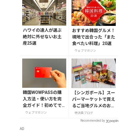
ハワイの達人が選ぶ
おすすめ韓国グルメ！
絶対に外せないお土
現地で出合った「また
産25選
食べたい料理」20選
ウェブマガジン
韓国WOWPASSの購
【シンガポール】スー
入方法・使い方を完
パーマーケットで買え
全ガイド！初めてで
るご当地グルメのお土
も迷わない
産
ウェブマガジン
特派員ブログ
Recommended by
AD