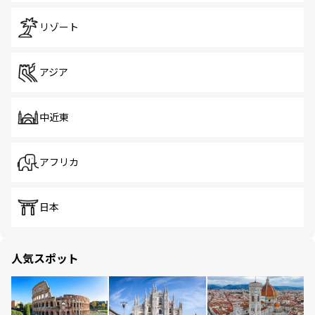
リゾート
アジア
中近東
アフリカ
日本
人気スポット