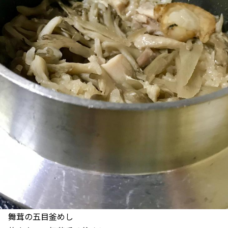
舞茸の五目釜めし