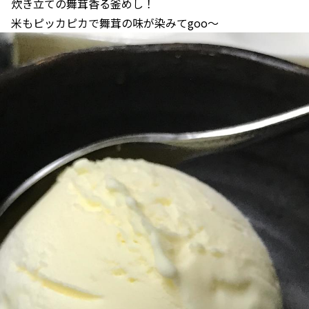
炊き立ての舞茸香る釜めし！
米もピッカピカで舞茸の味が染みてgoo〜