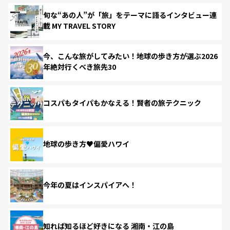
旬な“あの人”が「旅」をテーマに語るインタビュー連
載 MY TRAVEL STORY
今、こんな旅がしてみたい！地球の歩き方が選ぶ2026
年絶対行くべき旅先30
コスパもタイパもかなえる！賢者の旅テクニック
地球の歩き方♥偏愛ハワイ
今年の夏はインスパイアへ！
知れば知るほど好きになる 湘南・江の島