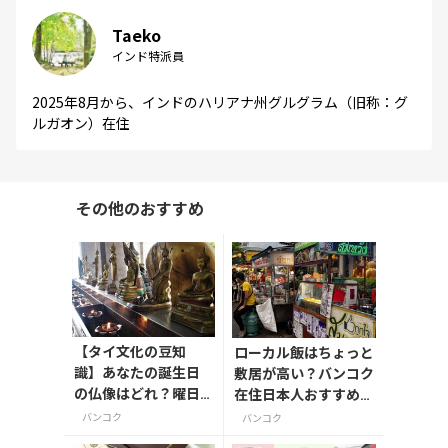
Taeko
インド特派員
2025年8月から、インドのハリアナ州グルグラム（旧称：グ
ルガオン）在住
その他のおすすめ
【タイ文化の豆知
ローカル飯はちょっと
識】あなたの誕生日
敷居が高い？バンコク
の仏像はどれ？曜日
在住日本人おすすめの
ごとの守護神を一挙
屋台・食堂と頼み方の
バンコク
バンコク
に紹介！
マナー