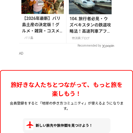
【2026年最新】バリ
104. 旅行者必見・ウ
島土産の決定版！グ
ズベキスタンの鉄道攻
ルメ・雑貨・コスメ
略法！高速列車アフラ
のおすすめ20選
シアブ号から旅情あふ
バリ島
特派員ブログ
れる夜行列車まで
Recommended by
AD
旅好きな人たちとつながって、もっと旅を
楽しもう！
会員登録をすると「地球の歩き方コミュニティ」が使えるようになりま
す。
新しい旅先や旅仲間を見つけよう！