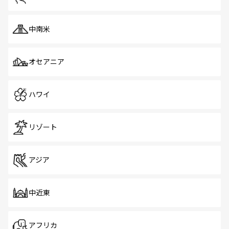
中南米
オセアニア
ハワイ
リゾート
アジア
中近東
アフリカ