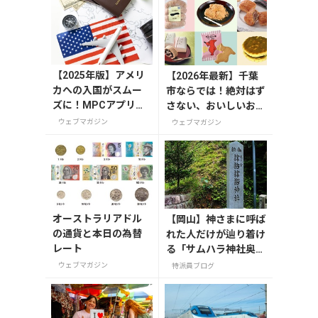
【2025年版】アメリ
【2026年最新】千葉
カへの入国がスムー
市ならでは！絶対はず
ズに！MPCアプリの
さない、おいしいお土
登録方法や使い方を
産10選
ウェブマガジン
ウェブマガジン
解説
オーストラリアドル
【岡山】神さまに呼ば
の通貨と本日の為替
れた人だけが辿り着け
レート
る「サムハラ神社奥の
宮」
ウェブマガジン
特派員ブログ