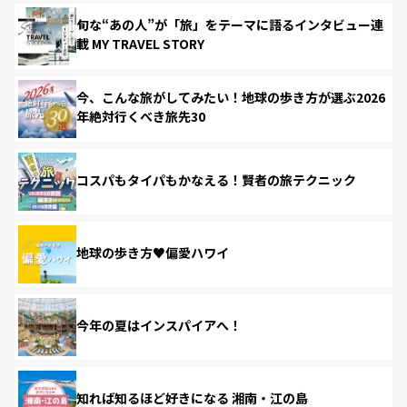
旬な“あの人”が「旅」をテーマに語るインタビュー連
載 MY TRAVEL STORY
今、こんな旅がしてみたい！地球の歩き方が選ぶ2026
年絶対行くべき旅先30
コスパもタイパもかなえる！賢者の旅テクニック
地球の歩き方♥偏愛ハワイ
今年の夏はインスパイアへ！
知れば知るほど好きになる 湘南・江の島