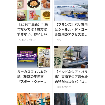
【2026年最新】千葉
【フランス】パリ市内
市ならでは！絶対は
とシャルル・ド・ゴー
ずさない、おいしい
ル空港のアクセスまと
お土産10選
め、2026年版
ウェブマガジン
パリ
ルーカスフィルム公
【インドネシア・バリ
認【地球の歩き方
島】東南アジア最大級
『スター・ウォー
の特別なスタバ「スタ
ズ』】が7月31日発
ーバックスリザーブⓇ
特派員ブログ
売！初回限定版はホ
デワタバリ」
ログラム仕様の特製
リバーシブル帯付き