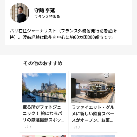
守隨 亨延
フランス特派員
パリ在住ジャーナリスト（フランス外務省発行記者証所
持）。渡航経験は欧州を中心に約60カ国800都市です。
その他のおすすめ
至る所がフォトジェ
ラファイエット・グル
ニック！ 絵になるパ
メに新しい飲食スペー
リの厳選撮影スポッ
スがオープン、お菓子
ト5選
の土産物選びと食事が
パリ
パリ
一緒でさらに楽しく