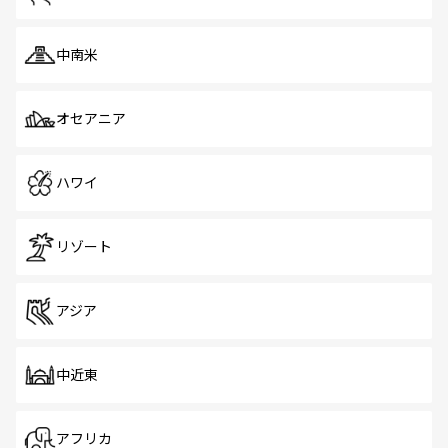
中南米
オセアニア
ハワイ
リゾート
アジア
中近東
アフリカ