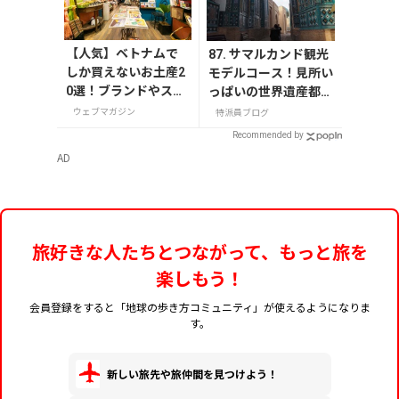
【人気】ベトナムで
87. サマルカンド観光
しか買えないお土産2
モデルコース！見所い
0選！ブランドやスー
っぱいの世界遺産都市
パーのお菓子や雑貨
を満喫するおすすめプ
ウェブマガジン
特派員ブログ
まで紹介
ラン紹介
Recommended by
AD
旅好きな人たちとつながって、もっと旅を
楽しもう！
会員登録をすると「地球の歩き方コミュニティ」が使えるようになりま
す。
新しい旅先や旅仲間を見つけよう！