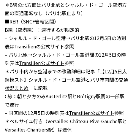
＊B線の北方面はパリ北駅とシャルル・ド・ゴール空港方
面の直通運転なし（パリ北駅止まり）
■RER（SNCF管轄区間）
B線（空港線）：運行するが限定的
– シャルル・ド・ゴール空港→パリ北駅の12月5日の時刻
表は
Transilienの公式サイト
参照
– パリ北駅→シャルル・ド・ゴール空港間の12月5日の時
刻表は
Transilien公式サイト
参照
＊パリ市内から空港までの移動詳細は記事「
【12月5日大
規模スト】シャルル・ド・ゴール空港とパリ市内間の交通
状況まとめ
」に記載
C線：朝と夕方のみAusterlitz駅とBrétigny駅間の一部駅
で運行
– 同区間の12月5日の時刻表は
Transilien公式サイト
参照
＊ベルサイユ行き（Versailles-Château-Rive-Gauche駅と
Versailles-Chantiers駅）は運休