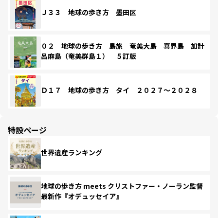
Ｊ３３ 地球の歩き方 墨田区
０２ 地球の歩き方 島旅 奄美大島 喜界島 加計
呂麻島（奄美群島１） ５訂版
Ｄ１７ 地球の歩き方 タイ ２０２７～２０２８
特設ページ
世界遺産ランキング
地球の歩き方 meets クリストファー・ノーラン監督
最新作『オデュッセイア』