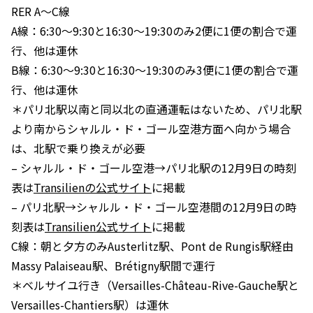
RER A〜C線
A線：6:30〜9:30と16:30〜19:30のみ2便に1便の割合で運
行、他は運休
B線：6:30〜9:30と16:30〜19:30のみ3便に1便の割合で運
行、他は運休
＊パリ北駅以南と同以北の直通運転はないため、パリ北駅
より南からシャルル・ド・ゴール空港方面へ向かう場合
は、北駅で乗り換えが必要
– シャルル・ド・ゴール空港→パリ北駅の12月9日の時刻
表は
Transilienの公式サイト
に掲載
– パリ北駅→シャルル・ド・ゴール空港間の12月9日の時
刻表は
Transilien公式サイト
に掲載
C線：朝と夕方のみAusterlitz駅、Pont de Rungis駅経由
Massy Palaiseau駅、Brétigny駅間で運行
＊ベルサイユ行き（Versailles-Château-Rive-Gauche駅と
Versailles-Chantiers駅）は運休