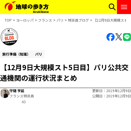
TOP
ヨーロッパ
フランス
パリ
特派員ブログ
【12月9日大規模スト
旅行準備（知識）
パリ
【12月9日大規模スト5日目】パリ公共交
通機関の運行状況まとめ
守隨 亨延
更新日
2019年12月9日
フランス特派員
公開日
2019年12月9日
AD