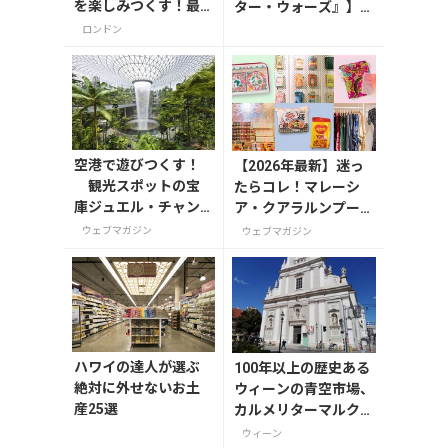
を楽しみつくす！最
ター・ウォーズ』】が
新おすすめスポット6
7月31日発売！初回限
ロンドン
選
定版はホログラム仕様
の特製リバーシブル帯
付き
空港で遊びつくす！
【2026年最新】迷っ
観光スポットの宝
たらコレ！マレーシ
庫ジュエル・チャン
ア・クアラルンプール
ギ・エアポート
で絶対買いたいお土産
ウェブマガジン
ウェブマガジン
15選
ハワイの達人が選ぶ
100年以上の歴史ある
絶対に外せないお土
ウィーンの青空市場、
産25選
カルメリターマルクト
で元気をもらおう！
ウィーン