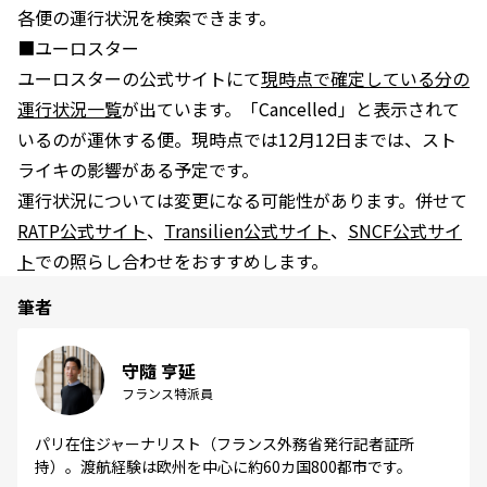
各便の運行状況を検索できます。
■ユーロスター
ユーロスターの公式サイトにて
現時点で確定している分の
運行状況一覧
が出ています。「Cancelled」と表示されて
いるのが運休する便。現時点では12月12日までは、スト
ライキの影響がある予定です。
運行状況については変更になる可能性があります。併せて
RATP公式サイト
、
Transilien公式サイト
、
SNCF公式サイ
ト
での照らし合わせをおすすめします。
筆者
守隨 亨延
フランス特派員
パリ在住ジャーナリスト（フランス外務省発行記者証所
持）。渡航経験は欧州を中心に約60カ国800都市です。