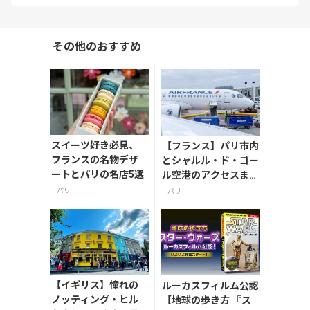
その他のおすすめ
スイーツ好き必見、
【フランス】パリ市内
フランスの名物デザ
とシャルル・ド・ゴー
ートとパリの名店5選
ル空港のアクセスまと
め、2026年版
パリ
パリ
【イギリス】憧れの
ルーカスフィルム公認
ノッティング・ヒル
【地球の歩き方 『ス