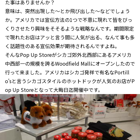
た事はありませんか？
意味は、突然出現した～とか飛び出した～などでしょう
か。アメリカでは宣伝方法の1つで不意に現れて皆をびっ
くりさせたり興味をそそるような戦略なんです。期間限定
で現れたお店はアッと言う間に人気が出る、なんて事も多
く話題性のある宣伝効果が期待されるんですよね。
そんなPop Up Storeがシカゴ郊外北西部にあるアメリカ
中西部一の規模を誇るWoodfield Mallにオープンしたので
行って来ました。アメリカはシカゴ発祥で有名なPortill
o'sと言うシカゴスタイルのホットドックが人気のお店がP
op Up Storeとなって大晦日迄開催中です。