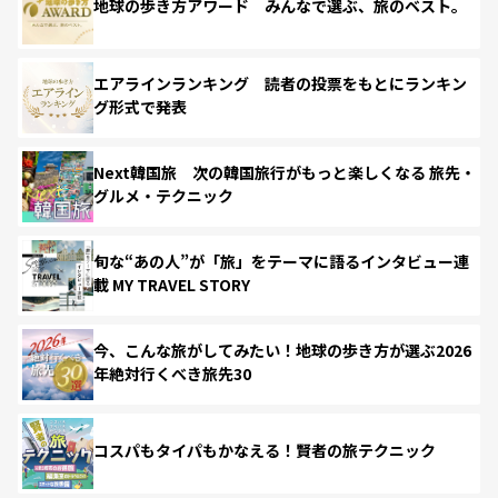
地球の歩き方アワード みんなで選ぶ、旅のベスト。
エアラインランキング 読者の投票をもとにランキン
グ形式で発表
Next韓国旅 次の韓国旅行がもっと楽しくなる 旅先・
グルメ・テクニック
旬な“あの人”が「旅」をテーマに語るインタビュー連
載 MY TRAVEL STORY
今、こんな旅がしてみたい！地球の歩き方が選ぶ2026
年絶対行くべき旅先30
コスパもタイパもかなえる！賢者の旅テクニック