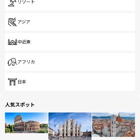
リゾート
アジア
中近東
アフリカ
日本
人気スポット