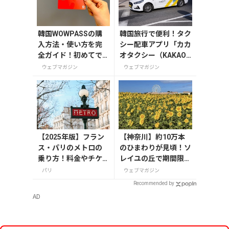
韓国WOWPASSの購
韓国旅行で便利！タク
入方法・使い方を完
シー配車アプリ「カカ
全ガイド！初めてで
オタクシー（KAKAO
も迷わない
T）」の登録・利用方
ウェブマガジン
ウェブマガジン
法
【2025年版】フラン
【神奈川】約10万本
ス・パリのメトロの
のひまわりが見頃！ソ
乗り方！料金やチケ
レイユの丘で期間限定
ットの種類、注意点
「ひまわりグルメ」を
パリ
ウェブマガジン
を解説
満喫しよう
Recommended by
AD