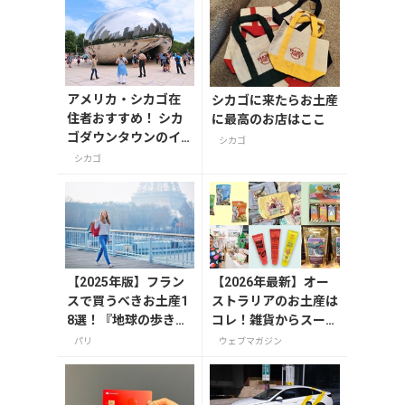
アメリカ・シカゴ在
シカゴに来たらお土産
住者おすすめ！ シカ
に最高のお店はここ
ゴダウンタウンのイ
シカゴ
チオシ観光スポット6
シカゴ
選
【2025年版】フラン
【2026年最新】オー
スで買うべきお土産1
ストラリアのお土産は
8選！『地球の歩き
コレ！雑貨からスーパ
方』編集者おすすめ
ーでも買えるグルメま
パリ
ウェブマガジン
のお菓子や雑貨など
で13選
を紹介