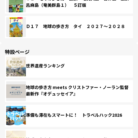
呂麻島（奄美群島１） ５訂版
Ｄ１７ 地球の歩き方 タイ ２０２７～２０２８
特設ページ
世界遺産ランキング
地球の歩き方 meets クリストファー・ノーラン監督
最新作『オデュッセイア』
準備も滞在もスマートに！ トラベルハック2026