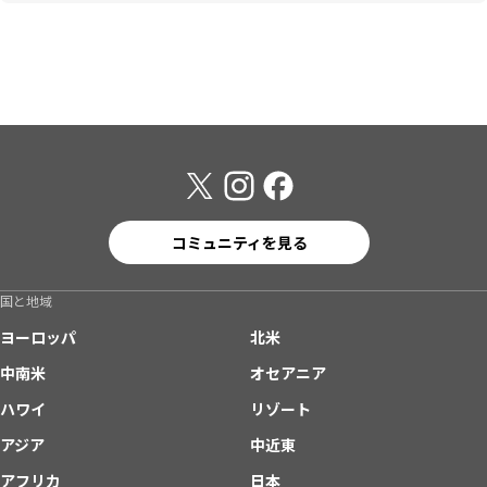
コミュニティを見る
国と地域
ヨーロッパ
北米
中南米
オセアニア
ハワイ
リゾート
アジア
中近東
アフリカ
日本