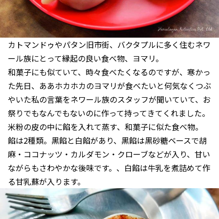
カトマンドゥやパタン旧市街、バクタプルに多く住むネワ
ール族にとって縁起の良い食べ物、ヨマリ。
和菓子にも似ていて、時々食べたくなるのですが、寒かっ
た先日、ああホカホカのヨマリが食べたいと何気なくつぶ
やいた私の言葉をネワール族のスタッフが聞いていて、お
祭りでもなんでもないのに作って持ってきてくれました。
米粉の皮の中に餡を入れて蒸す、和菓子に似た食べ物。
餡は2種類。黒餡と白餡があり、黒餡は黒砂糖ベースで胡
麻・ココナッツ・カルダモン・クローブなどが入り、甘い
ながらもさわやかな後味です。、白餡は牛乳を煮詰めて作
る甘乳蘇が入ります。