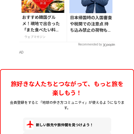
おすすめ韓国グル
日本帰国時の入国審査
メ！現地で出合った
や税関での注意点 持
「また食べたい料
ち込み禁止の荷物も解
理」20選
説
ウェブマガジン
Recommended by
AD
旅好きな人たちとつながって、もっと旅を
楽しもう！
会員登録をすると「地球の歩き方コミュニティ」が使えるようになりま
す。
新しい旅先や旅仲間を見つけよう！