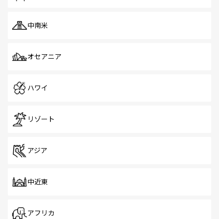
中南米
オセアニア
ハワイ
リゾート
アジア
中近東
アフリカ