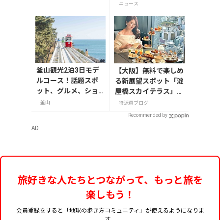
どれを持って行く？
ん」描き下ろし特別カ
ニュース
【編集者の旅の持ち
バー付き
物】
釜山観光2泊3日モデ
【大阪】無料で楽しめ
ルコース！話題スポ
る新展望スポット「淀
ット、グルメ、ショ
屋橋スカイテラス」と
ッピングを満喫
30階アフタヌーンテ
釜山
特派員ブログ
ィー
Recommended by
AD
旅好きな人たちとつながって、もっと旅を
楽しもう！
会員登録をすると「地球の歩き方コミュニティ」が使えるようになりま
す。