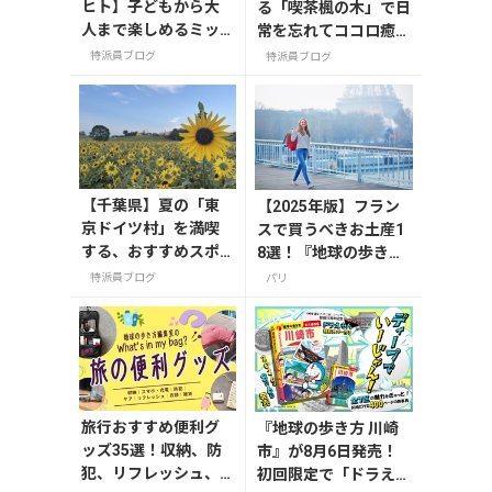
ヒト】子どもから大
る「喫茶楓の木」で日
人まで楽しめるミッ
常を忘れてココロ癒さ
フィーミュージア
れる至福の時間。
特派員ブログ
特派員ブログ
ム！街中にあるミッ
フィースポットもご
紹介
【千葉県】夏の「東
【2025年版】フラン
京ドイツ村」を満喫
スで買うべきお土産1
する、おすすめスポ
8選！『地球の歩き
ット3選
方』編集者おすすめの
特派員ブログ
パリ
お菓子や雑貨などを紹
介
旅行おすすめ便利グ
『地球の歩き方 川崎
ッズ35選！収納、防
市』が8月6日発売！
犯、リフレッシュ、
初回限定で「ドラえも