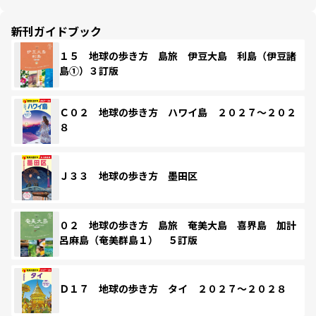
新刊ガイドブック
１５ 地球の歩き方 島旅 伊豆大島 利島（伊豆諸
島①）３訂版
Ｃ０２ 地球の歩き方 ハワイ島 ２０２７～２０２
８
Ｊ３３ 地球の歩き方 墨田区
０２ 地球の歩き方 島旅 奄美大島 喜界島 加計
呂麻島（奄美群島１） ５訂版
Ｄ１７ 地球の歩き方 タイ ２０２７～２０２８