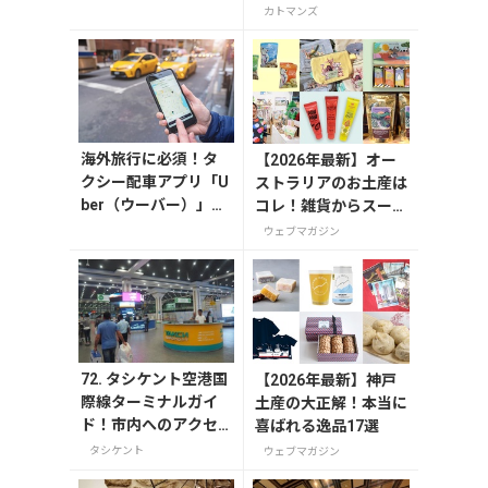
カトマンズ
海外旅行に必須！タ
【2026年最新】オー
クシー配車アプリ「U
ストラリアのお土産は
ber（ウーバー）」の
コレ！雑貨からスーパ
登録・利用方法
ーでも買えるグルメま
ウェブマガジン
で13選
72. タシケント空港国
【2026年最新】神戸
際線ターミナルガイ
土産の大正解！本当に
ド！市内へのアクセ
喜ばれる逸品17選
ス・両替・お店情報et
タシケント
ウェブマガジン
c