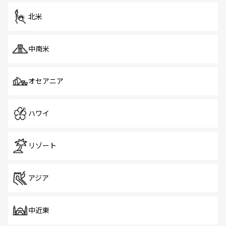
北米
中南米
オセアニア
ハワイ
リゾート
アジア
中近東