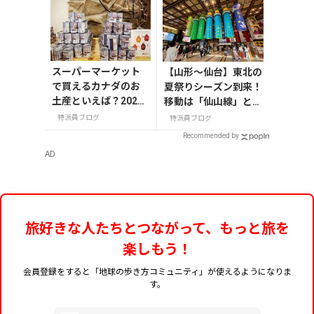
スーパーマーケット
【山形〜仙台】東北の
で買えるカナダのお
夏祭りシーズン到来！
土産といえば？2025
移動は「仙山線」と
年版
「高速バス」どっちが
特派員ブログ
特派員ブログ
正解？
Recommended by
AD
旅好きな人たちとつながって、もっと旅を
楽しもう！
会員登録をすると「地球の歩き方コミュニティ」が使えるようになりま
す。