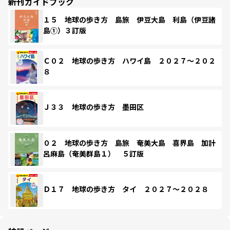
新刊ガイドブック
１５ 地球の歩き方 島旅 伊豆大島 利島（伊豆諸
島①）３訂版
Ｃ０２ 地球の歩き方 ハワイ島 ２０２７～２０２
８
Ｊ３３ 地球の歩き方 墨田区
０２ 地球の歩き方 島旅 奄美大島 喜界島 加計
呂麻島（奄美群島１） ５訂版
Ｄ１７ 地球の歩き方 タイ ２０２７～２０２８