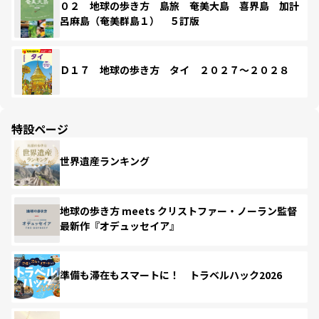
０２ 地球の歩き方 島旅 奄美大島 喜界島 加計
呂麻島（奄美群島１） ５訂版
Ｄ１７ 地球の歩き方 タイ ２０２７～２０２８
特設ページ
世界遺産ランキング
地球の歩き方 meets クリストファー・ノーラン監督
最新作『オデュッセイア』
準備も滞在もスマートに！ トラベルハック2026