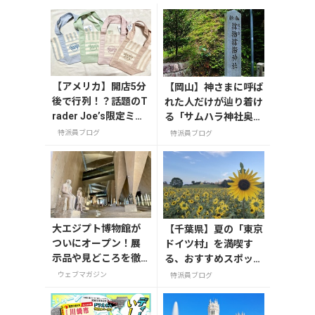
【アメリカ】開店5分
【岡山】神さまに呼ば
後で行列！？話題のT
れた人だけが辿り着け
rader Joe’s限定ミニ
る「サムハラ神社奥の
トート発売日レポ
宮」
特派員ブログ
特派員ブログ
大エジプト博物館が
【千葉県】夏の「東京
ついにオープン！展
ドイツ村」を満喫す
示品や見どころを徹
る、おすすめスポット
底解説【今旅2026】
3選
ウェブマガジン
特派員ブログ