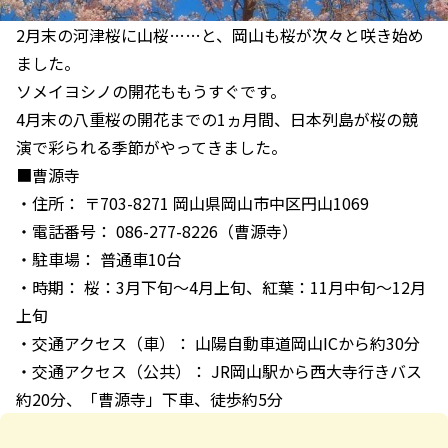
2月末の河津桜に山桜……と、岡山も桜が次々と咲き始め
ました。
ソメイヨシノの開花ももうすぐです。
4月末の八重桜の開花までの1ヵ月間、日本列島が桜の競
演で彩られる季節がやってきました。
■曹源寺
・住所： 〒703-8271 岡山県岡山市中区円山1069
・電話番号： 086-277-8226（曹源寺）
・駐車場： 普通車10台
・時期： 桜：3月下旬～4月上旬、紅葉：11月中旬～12月
上旬
・交通アクセス（車）： 山陽自動車道岡山ICから約30分
・交通アクセス（公共）： JR岡山駅から西大寺行きバス
約20分、「曹源寺」下車、徒歩約5分