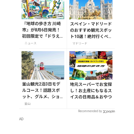
『地球の歩き方 川崎
スペイン・マドリード
市』が8月6日発売！
のおすすめ観光スポッ
初回限定で「ドラえ
ト10選！絶対行くべ
もん」描き下ろし特
き名所を紹介
ニュース
マドリード
別カバー付き
釜山観光2泊3日モデ
地元スーパーでお宝探
ルコース！話題スポ
し！お土産にもなるス
ット、グルメ、ショ
イスの日用品＆おやつ
ッピングを満喫
釜山
Recommended by
AD