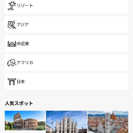
リゾート
アジア
中近東
アフリカ
日本
人気スポット