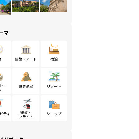
ーマ
食
建築・アート
宿泊
ト・
世界遺産
リゾート
戦
鉄道・
ビティ
ショップ
フライト