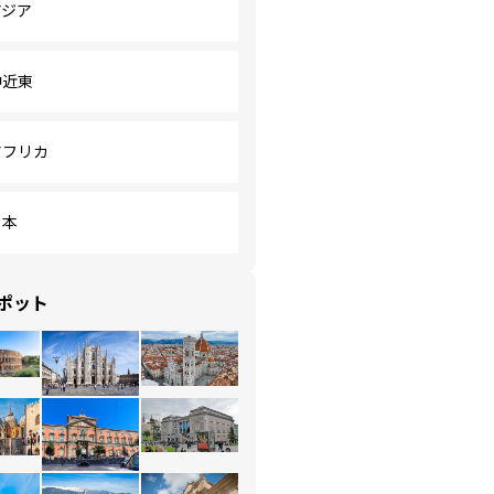
アジア
中近東
アフリカ
日本
ポット