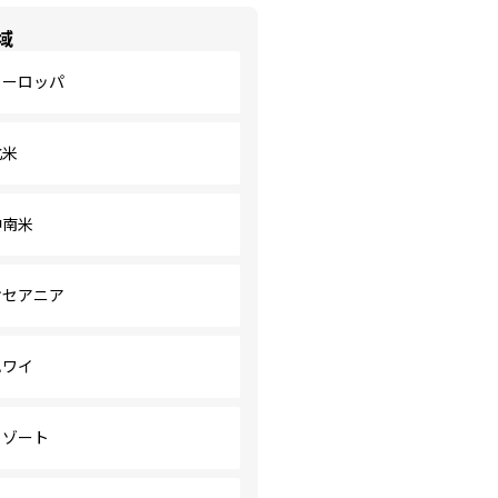
域
ヨーロッパ
北米
中南米
オセアニア
ハワイ
リゾート