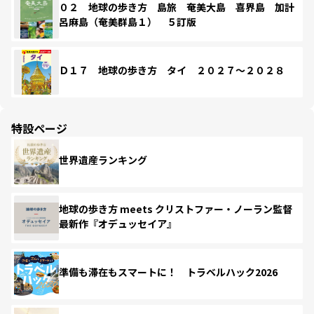
０２ 地球の歩き方 島旅 奄美大島 喜界島 加計
呂麻島（奄美群島１） ５訂版
Ｄ１７ 地球の歩き方 タイ ２０２７～２０２８
特設ページ
世界遺産ランキング
地球の歩き方 meets クリストファー・ノーラン監督
最新作『オデュッセイア』
準備も滞在もスマートに！ トラベルハック2026