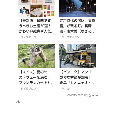
【最新版】韓国で買
江戸時代の宿駅「妻籠
うべきお土産20選！
宿」が残る町。長野
かわいい雑貨や人気
県・南木曽（なぎそ）
コスメを紹介
町
ウェブマガジン
ウェブマガジン
【スイス】夏のサー
【バンコク】マンゴー
ス・フェーを満喫！
の旬な季節が到来！
マウンテンカートと
絶品「カオニャオ・マ
マーモット
ムアン」の専門店へ
特派員ブログ
バンコク
Recommended by
AD