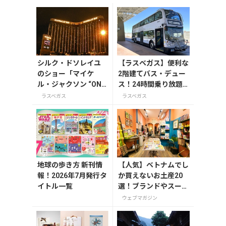
シルク・ドソレイユ
【ラスベガス】便利な
のショー「マイケ
2階建てバス・デュー
ル・ジャクソン “ON
ス！24時間乗り放題
E” 」5月からスタート
パスも
ラスベガス
ラスベガス
地球の歩き方 新刊情
【人気】ベトナムでし
報！2026年7月発行タ
か買えないお土産20
イトル一覧
選！ブランドやスーパ
ーのお菓子や雑貨まで
ウェブマガジン
紹介