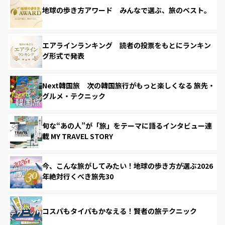
地球の歩き方アワード みんなで選ぶ、旅のベスト。
エアラインランキング 読者の投票をもとにランキン
グ形式で発表
Next韓国旅 次の韓国旅行がもっと楽しくなる 旅先・
グルメ・テクニック
旬な“あの人”が「旅」をテーマに語るインタビュー連
載 MY TRAVEL STORY
今、こんな旅がしてみたい！地球の歩き方が選ぶ2026
年絶対行くべき旅先30
コスパもタイパもかなえる！賢者の旅テクニック