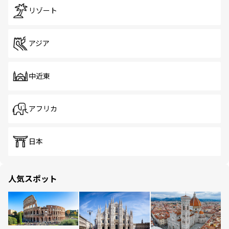
リゾート
アジア
中近東
アフリカ
日本
人気スポット