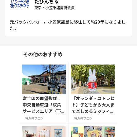
たびんちゅ
東京・小笠原諸島特派員
元バックパッカー。小笠原諸島に移住して約20年になりまし
た。
その他のおすすめ
富士山の展望抜群！
【オランダ・ユトレヒ
中央自動車道「双葉
ト】子どもから大人ま
サービスエリア（下
で楽しめるミッフィー
り線）」
ミュージアム！街中に
特派員ブログ
特派員ブログ
あるミッフィースポッ
トもご紹介