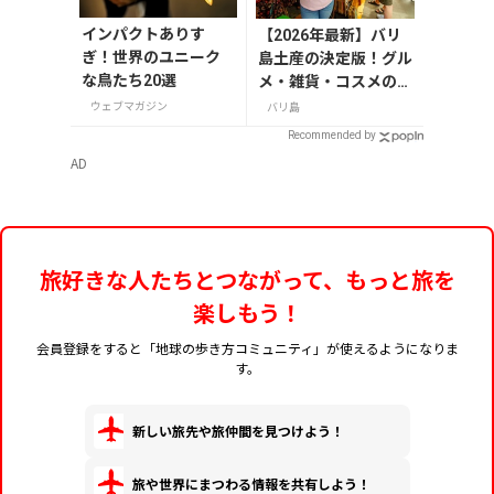
インパクトありす
【2026年最新】バリ
ぎ！世界のユニーク
島土産の決定版！グル
な鳥たち20選
メ・雑貨・コスメのお
すすめ20選
ウェブマガジン
バリ島
Recommended by
AD
旅好きな人たちとつながって、もっと旅を
楽しもう！
会員登録をすると「地球の歩き方コミュニティ」が使えるようになりま
す。
新しい旅先や旅仲間を見つけよう！
旅や世界にまつわる情報を共有しよう！