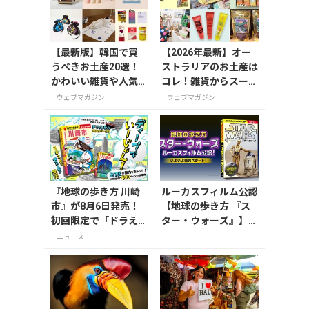
【最新版】韓国で買
【2026年最新】オー
うべきお土産20選！
ストラリアのお土産は
かわいい雑貨や人気
コレ！雑貨からスーパ
コスメを紹介
ーでも買えるグルメま
ウェブマガジン
ウェブマガジン
で13選
『地球の歩き方 川崎
ルーカスフィルム公認
市』が8月6日発売！
【地球の歩き方 『ス
初回限定で「ドラえ
ター・ウォーズ』】が
もん」描き下ろし特
7月31日発売！初回限
ニュース
別カバー付き
定版はホログラム仕様
の特製リバーシブル帯
付き