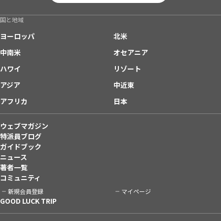
国と地域
ヨーロッパ
北米
中南米
オセアニア
ハワイ
リゾート
アジア
中近東
アフリカ
日本
ウェブマガジン
特派員ブログ
ガイドブック
ニュース
著者一覧
コミュニティ
新規会員登録
マイページ
GOOD LUCK TRIP