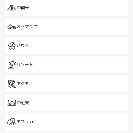
中南米
オセアニア
ハワイ
リゾート
アジア
中近東
アフリカ