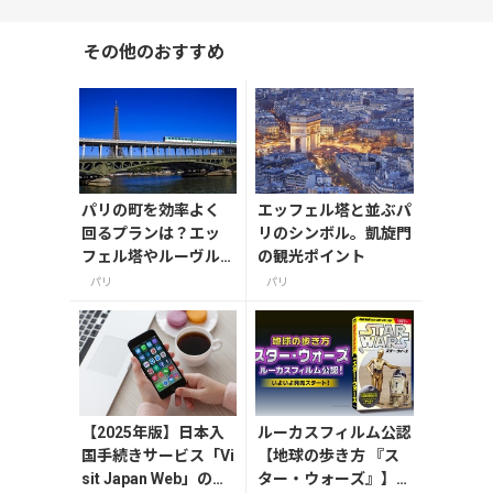
その他のおすすめ
パリの町を効率よく
エッフェル塔と並ぶパ
回るプランは？エッ
リのシンボル。凱旋門
フェル塔やルーヴル
の観光ポイント
を上手に巡るコツ
パリ
パリ
【2025年版】日本入
ルーカスフィルム公認
国手続きサービス「Vi
【地球の歩き方 『ス
sit Japan Web」の登
ター・ウォーズ』】が