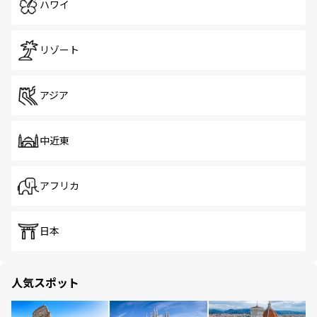
ハワイ
リゾート
アジア
中近東
アフリカ
日本
人気スポット