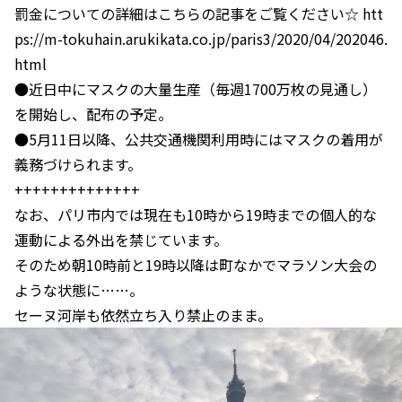
罰金についての詳細はこちらの記事をご覧ください☆ htt
ps://m-tokuhain.arukikata.co.jp/paris3/2020/04/202046.
html
●近日中にマスクの大量生産（毎週1700万枚の見通し）
を開始し、配布の予定。
●5月11日以降、公共交通機関利用時にはマスクの着用が
義務づけられます。
++++++++++++++
なお、パリ市内では現在も10時から19時までの個人的な
運動による外出を禁じています。
そのため朝10時前と19時以降は町なかでマラソン大会の
ような状態に……。
セーヌ河岸も依然立ち入り禁止のまま。