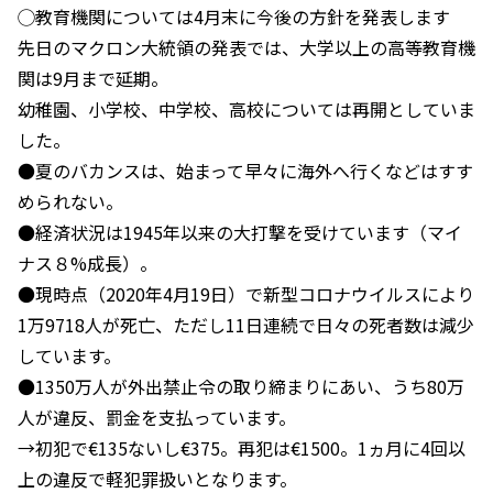
◯教育機関については4月末に今後の方針を発表します
先日のマクロン大統領の発表では、大学以上の高等教育機
関は9月まで延期。
幼稚園、小学校、中学校、高校については再開としていま
した。
●夏のバカンスは、始まって早々に海外へ行くなどはすす
められない。
●経済状況は1945年以来の大打撃を受けています（マイ
ナス８%成長）。
●現時点（2020年4月19日）で新型コロナウイルスにより
1万9718人が死亡、ただし11日連続で日々の死者数は減少
しています。
●1350万人が外出禁止令の取り締まりにあい、うち80万
人が違反、罰金を支払っています。
→初犯で€135ないし€375。再犯は€1500。1ヵ月に4回以
上の違反で軽犯罪扱いとなります。