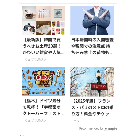
録方法や注意点を解
7月31日発売！初回限
説
定版はホログラム仕様
の特製リバーシブル帯
付き
【最新版】韓国で買
日本帰国時の入国審査
うべきお土産20選！
や税関での注意点 持
かわいい雑貨や人気
ち込み禁止の荷物も解
コスメを紹介
説
ウェブマガジン
【栃木】ドイツ気分
【2025年版】フラン
で乾杯！「宇都宮オ
ス・パリのメトロの乗
クトーバーフェスト L
り方！料金やチケット
ight 2026」が8月7日
の種類、注意点を解説
ウェブマガジン
パリ
から開催
Recommended by