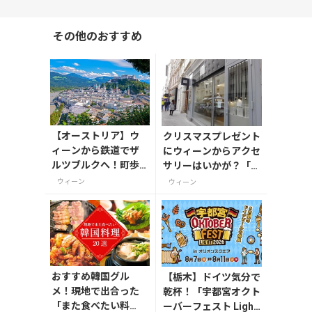
その他のおすすめ
【オーストリア】ウ
クリスマスプレゼント
ィーンから鉄道でザ
にウィーンからアクセ
ルツブルクへ！町歩
サリーはいかが？「K
きと大自然を楽しむ
oni」の繊細ジュエリ
ウィーン
ウィーン
おすすめ1泊プラン
ー
おすすめ韓国グル
【栃木】ドイツ気分で
メ！現地で出合った
乾杯！「宇都宮オクト
「また食べたい料
ーバーフェスト Light