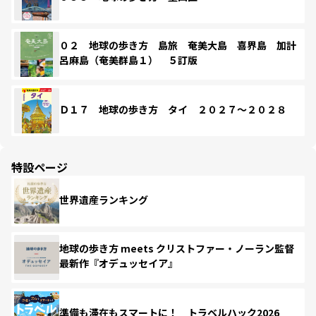
０２ 地球の歩き方 島旅 奄美大島 喜界島 加計
呂麻島（奄美群島１） ５訂版
Ｄ１７ 地球の歩き方 タイ ２０２７～２０２８
特設ページ
世界遺産ランキング
地球の歩き方 meets クリストファー・ノーラン監督
最新作『オデュッセイア』
準備も滞在もスマートに！ トラベルハック2026