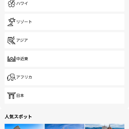
ハワイ
リゾート
アジア
中近東
アフリカ
日本
人気スポット