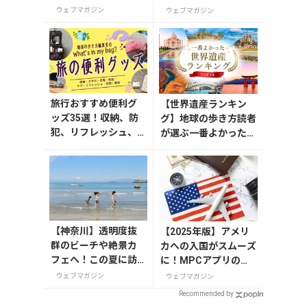
理」20選
2026」が8月7日から
ウェブマガジン
ウェブマガジン
開催
旅行おすすめ便利グ
【世界遺産ランキン
ッズ35選！収納、防
グ】地球の歩き方読者
犯、リフレッシュ、
が選ぶ一番よかった世
どれを持って行く？
界遺産は？
【編集者の旅の持ち
物】
【神奈川】透明度抜
【2025年版】アメリ
群のビーチや絶景カ
カへの入国がスムーズ
フェへ！この夏に訪
に！MPCアプリの登
れたい三浦半島の穴
録方法や使い方を解説
ウェブマガジン
ウェブマガジン
場スポット
Recommended by