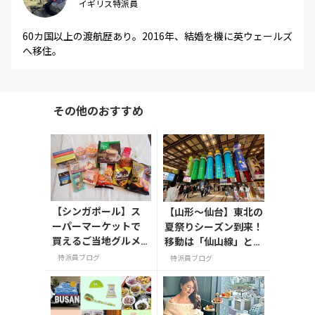
イギリス特派員
60カ国以上の渡航歴あり。2016年、結婚を機に英ウェールズ
へ移住。
その他のおすすめ
【シンガポール】ス
【山形〜仙台】東北の
ーパーマーケットで
夏祭りシーズン到来！
買えるご当地グルメ
移動は「仙山線」と
のお土産
「高速バス」どっちが
特派員ブログ
特派員ブログ
正解？