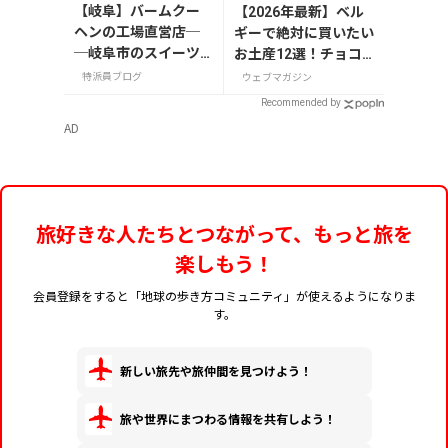
【岐阜】バームクー
【2026年最新】ベル
ヘンの工場直営店─
ギーで絶対に買いたい
─岐阜市のスイーツ
お土産12選！チョコ
スポット「FLEUR
レートやビール・雑貨
特派員ブログ
ウェブマガジン
（フルール）」
まで紹介
Recommended by
AD
旅好きな人たちとつながって、もっと旅を
楽しもう！
会員登録をすると「地球の歩き方コミュニティ」が使えるようになりま
す。
新しい旅先や旅仲間を見つけよう！
旅や世界にまつわる情報を共有しよう！