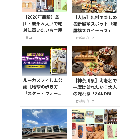
【2026年最新】釜
【大阪】無料で楽しめ
山・慶州＆大邱で絶
る新展望スポット「淀
対に買いたいお土産1
屋橋スカイテラス」と
0選！
30階アフタヌーンテ
釜山
特派員ブログ
ィー
ルーカスフィルム公
【神奈川県】海老名で
認【地球の歩き方
一度は訪れたい！大人
『スター・ウォー
の隠れ家「SANDGLA
ズ』】が7月31日発
SS 熾火」で味わうア
特派員ブログ
売！初回限定版はホ
フタヌーンティー
ログラム仕様の特製
リバーシブル帯付き