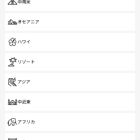
中南米
オセアニア
ハワイ
リゾート
アジア
中近東
アフリカ