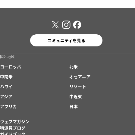
コミュニティを見る
国と地域
ヨーロッパ
北米
中南米
オセアニア
ハワイ
リゾート
アジア
中近東
アフリカ
日本
ウェブマガジン
特派員ブログ
ガイドブック