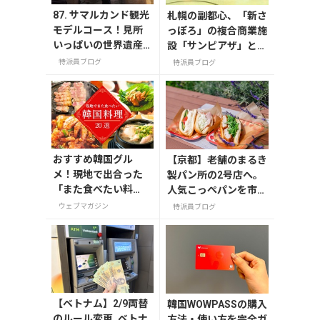
87. サマルカンド観光
札幌の副都心、「新さ
モデルコース！見所
っぽろ」の複合商業施
いっぱいの世界遺産
設「サンピアザ」と
都市を満喫するおす
「カテプリ」は、
特派員ブログ
特派員ブログ
すめプラン紹介
おすすめ韓国グル
【京都】老舗のまるき
メ！現地で出合った
製パン所の2号店へ。
「また食べたい料
人気こっぺパンを市役
理」20選
所で味わう
ウェブマガジン
特派員ブログ
【ベトナム】2/9両替
韓国WOWPASSの購入
のルール変更_ベトナ
方法・使い方を完全ガ