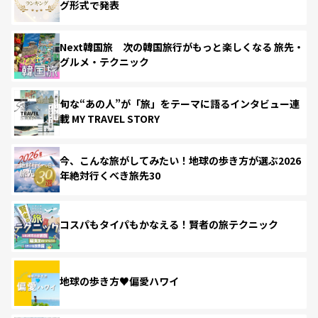
グ形式で発表
Next韓国旅 次の韓国旅行がもっと楽しくなる 旅先・
グルメ・テクニック
旬な“あの人”が「旅」をテーマに語るインタビュー連
載 MY TRAVEL STORY
今、こんな旅がしてみたい！地球の歩き方が選ぶ2026
年絶対行くべき旅先30
コスパもタイパもかなえる！賢者の旅テクニック
地球の歩き方♥偏愛ハワイ