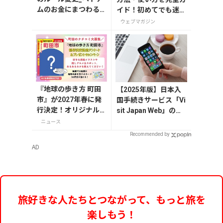
ムのお金にまつわる
イド！初めてでも迷わ
エトセトラ（ハノイ
ない
ウェブマガジン
編）
『地球の歩き方 町田
【2025年版】日本入
市』が2027年春に発
国手続きサービス「Vi
行決定！オリジナル
sit Japan Web」の登
グッズが当たる発行
録方法や注意点を解説
ニュース
記念アンケート実施
Recommended by
中
AD
旅好きな人たちとつながって、もっと旅を
楽しもう！