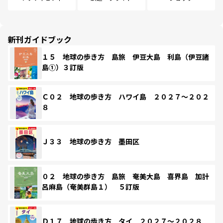
新刊ガイドブック
１５ 地球の歩き方 島旅 伊豆大島 利島（伊豆諸
島①）３訂版
Ｃ０２ 地球の歩き方 ハワイ島 ２０２７～２０２
８
Ｊ３３ 地球の歩き方 墨田区
０２ 地球の歩き方 島旅 奄美大島 喜界島 加計
呂麻島（奄美群島１） ５訂版
Ｄ１７ 地球の歩き方 タイ ２０２７～２０２８