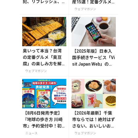
犯、リフレッシュ、
産15選！定番グルメ
どれを持って行く？
やかわいい雑貨、限定
ウェブマガジン
【編集者の旅の持ち
商品も紹介
物】
臭いって本当？台湾
【2025年版】日本入
の定番グルメ「臭豆
国手続きサービス「Vi
腐」の楽しみ方を解
sit Japan Web」の登
説！定番メニューと
録方法や注意点を解説
ウェブマガジン
おすすめ店も紹介
【8月6日発売予定】
【2026年最新】千葉
『地球の歩き方 川崎
市ならでは！絶対はず
市』予約受付中！初
さない、おいしいお土
回限定版は「ドラえ
産10選
ニュース
ウェブマガジン