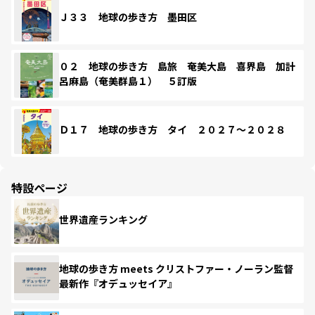
Ｊ３３ 地球の歩き方 墨田区
０２ 地球の歩き方 島旅 奄美大島 喜界島 加計
呂麻島（奄美群島１） ５訂版
Ｄ１７ 地球の歩き方 タイ ２０２７～２０２８
特設ページ
世界遺産ランキング
地球の歩き方 meets クリストファー・ノーラン監督
最新作『オデュッセイア』