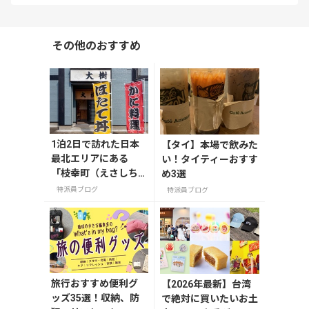
その他のおすすめ
1泊2日で訪れた日本
【タイ】本場で飲みた
最北エリアにある
い！タイティーおすす
「枝幸町（えさしち
め3選
ょう）」では、
特派員ブログ
特派員ブログ
旅行おすすめ便利グ
【2026年最新】台湾
ッズ35選！収納、防
で絶対に買いたいお土