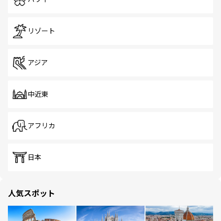
リゾート
アジア
中近東
アフリカ
日本
人気スポット