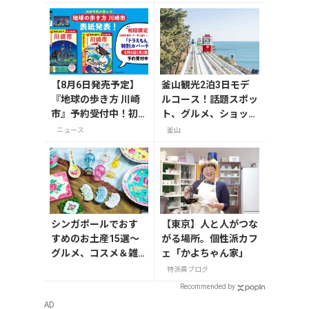
定版はホログラム仕様
の特製リバーシブル帯
付き
【8月6日発売予定】
釜山観光2泊3日モデ
『地球の歩き方 川崎
ルコース！話題スポッ
市』予約受付中！初
ト、グルメ、ショッピ
回限定版は「ドラえ
ングを満喫
ニュース
釜山
もん」特別カバー付
き
シンガポールでおす
【東京】人と人がつな
すめのお土産15選～
がる場所。個性派カフ
グルメ、コスメ＆雑
ェ「かよちゃん家」
貨
特派員ブログ
Recommended by
AD