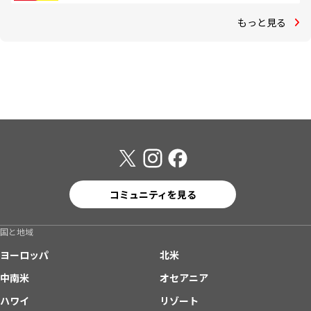
もっと見る
コミュニティを見る
国と地域
ヨーロッパ
北米
中南米
オセアニア
ハワイ
リゾート