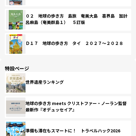
０２ 地球の歩き方 島旅 奄美大島 喜界島 加計
呂麻島（奄美群島１） ５訂版
Ｄ１７ 地球の歩き方 タイ ２０２７～２０２８
特設ページ
世界遺産ランキング
地球の歩き方 meets クリストファー・ノーラン監督
最新作『オデュッセイア』
準備も滞在もスマートに！ トラベルハック2026