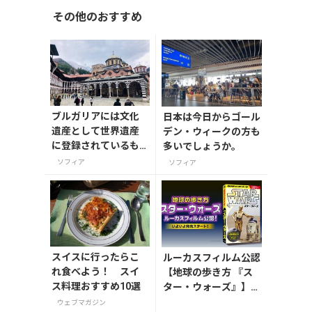
その他のおすすめ
ブルガリアには文化
日本は今日からゴール
遺産として世界遺産
デン・ウィークの方も
に登録されているも
多いでしょうか。
のが７つあります。
ソフィア
ソフィア
スイスに行ったらこ
ルーカスフィルム公認
れ食べよう！ スイ
【地球の歩き方 『ス
ス料理おすすめ10選
ター・ウォーズ』】が
7月31日発売！初回限
ウェブマガジン