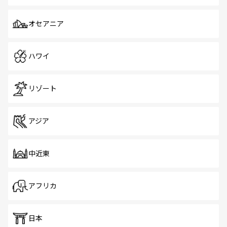
オセアニア
ハワイ
リゾート
アジア
中近東
アフリカ
日本