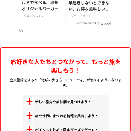
ルドで食べる、欧州
早起きしないとできな
オリジナルバーガー
い、お得＆美味しいが
たくさんの体験をしよ
ウェブマガジン
ウェブマガジン
う
Recommended by
AD
旅好きな人たちとつながって、もっと旅を
楽しもう！
会員登録をすると「地球の歩き方コミュニティ」が使えるようになりま
す。
新しい旅先や旅仲間を見つけよう！
旅や世界にまつわる情報を共有しよう！
ポイントを貯めて限定グッズをゲット！