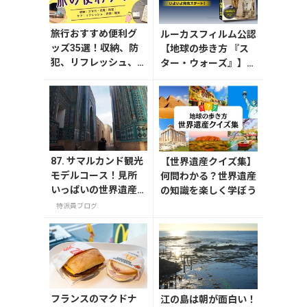
旅行おすすめ便利グ
ルーカスフィルム公認
ッズ35選！収納、防
【地球の歩き方 『ス
犯、リフレッシュ、
ター・ウォーズ』】が
どれを持って行く？
7月31日発売！初回限
【編集者の旅の持ち
定版はホログラム仕様
物】
の特製リバーシブル帯
付き
87. サマルカンド観光
【世界遺産クイズ集】
モデルコース！見所
何問わかる？世界遺産
いっぱいの世界遺産
の知識を楽しく学ぼう
都市を満喫するおす
特派員ブログ
すめプラン紹介
フランスのマクドナ
江の島は朝が面白い！