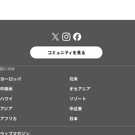
コミュニティを見る
国と地域
ヨーロッパ
北米
中南米
オセアニア
ハワイ
リゾート
アジア
中近東
アフリカ
日本
ウェブマガジン