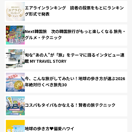
エアラインランキング 読者の投票をもとにランキン
グ形式で発表
Next韓国旅 次の韓国旅行がもっと楽しくなる 旅先・
グルメ・テクニック
旬な“あの人”が「旅」をテーマに語るインタビュー連
載 MY TRAVEL STORY
今、こんな旅がしてみたい！地球の歩き方が選ぶ2026
年絶対行くべき旅先30
コスパもタイパもかなえる！賢者の旅テクニック
地球の歩き方♥偏愛ハワイ