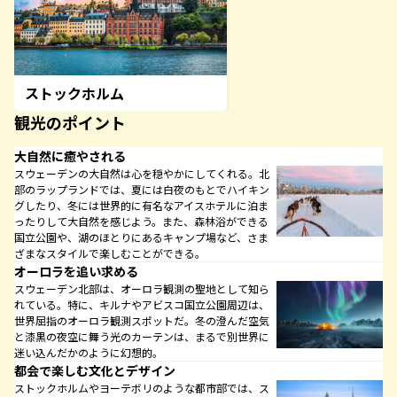
ストックホルム
観光のポイント
大自然に癒やされる
スウェーデンの大自然は心を穏やかにしてくれる。北
部のラップランドでは、夏には白夜のもとでハイキン
グしたり、冬には世界的に有名なアイスホテルに泊ま
ったりして大自然を感じよう。また、森林浴ができる
国立公園や、湖のほとりにあるキャンプ場など、さま
ざまなスタイルで楽しむことができる。
オーロラを追い求める
スウェーデン北部は、オーロラ観測の聖地として知ら
れている。特に、キルナやアビスコ国立公園周辺は、
世界屈指のオーロラ観測スポットだ。冬の澄んだ空気
と漆黒の夜空に舞う光のカーテンは、まるで別世界に
迷い込んだかのように幻想的。
都会で楽しむ文化とデザイン
ストックホルムやヨーテボリのような都市部では、ス