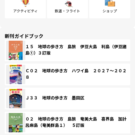
アクティビティ
鉄道・フライト
ショップ
新刊ガイドブック
１５ 地球の歩き方 島旅 伊豆大島 利島（伊豆諸
島①）３訂版
Ｃ０２ 地球の歩き方 ハワイ島 ２０２７～２０２
８
Ｊ３３ 地球の歩き方 墨田区
０２ 地球の歩き方 島旅 奄美大島 喜界島 加計
呂麻島（奄美群島１） ５訂版