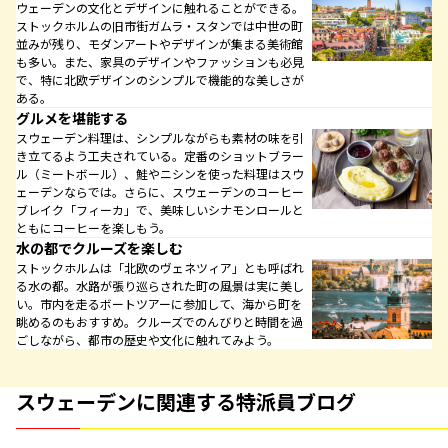
ウェーデンの文化とデザインに触れることができる。
ストックホルムの旧市街ガムラ・スタンでは中世の町
並みが残り、モダンアートやデザインが集まる美術館
も多い。また、家具のデザインやファッションも必見
で、特に北欧デザインのシンプルで機能的な美しさが
ある。
グルメを堪能する
スウェーデン料理は、シンプルながらも素材の味を引
き立てるよう工夫されている。定番のショットブラー
ル（ミートボール）、鮭やニシンを使った料理はスウ
ェーデンならでは。さらに、スウェーデンのコーヒー
ブレイク「フィーカ」で、美味しいシナモンロールと
ともにコーヒーを楽しもう。
水の都でクルーズを楽しむ
ストックホルムは「北欧のヴェネツィア」とも呼ばれ
る水の都。水路が張り巡らされた町の風景は実に美し
い。市内を走るボートツアーに参加して、海から町を
眺めるのもおすすめ。クルーズでのんびりと時間を過
ごしながら、都市の歴史や文化に触れてみよう。
スウェーデンに関連する特派員ブログ