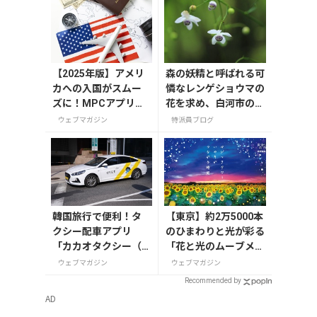
【2025年版】アメリ
森の妖精と呼ばれる可
カへの入国がスムー
憐なレンゲショウマの
ズに！MPCアプリの
花を求め、白河市の天
登録方法や使い方を
狗山へ行って来まし
ウェブマガジン
特派員ブログ
解説
た。
韓国旅行で便利！タ
【東京】約2万5000本
クシー配車アプリ
のひまわりと光が彩る
「カカオタクシー（K
「花と光のムーブメン
AKAO T）」の登録・
ト」が葛西臨海公園で
ウェブマガジン
ウェブマガジン
利用方法
7月31日から開催
Recommended by
AD