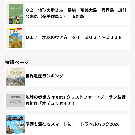
０２ 地球の歩き方 島旅 奄美大島 喜界島 加計
呂麻島（奄美群島１） ５訂版
Ｄ１７ 地球の歩き方 タイ ２０２７～２０２８
特設ページ
世界遺産ランキング
地球の歩き方 meets クリストファー・ノーラン監督
最新作『オデュッセイア』
準備も滞在もスマートに！ トラベルハック2026