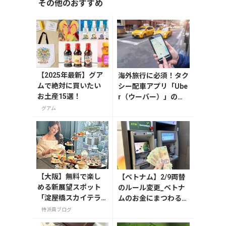
その他のおすすめ
【2025年最新】グア
海外旅行に必須！タク
ムで絶対に買いたい
シー配車アプリ「Ube
お土産15選！
r（ウーバー）」の登
録・利用方法
グアム
【大阪】無料で楽し
【ベトナム】2/9両替
める新展望スポット
のルール変更_ベトナ
「淀屋橋スカイテラ
ムのお金にまつわるエ
ス」と30階アフタヌ
トセトラ（ハノイ編）
特派員ブログ
ーンティー