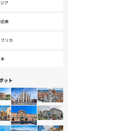
アジア
中近東
アフリカ
日本
ポット