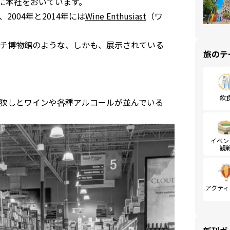
ダに本社をおいています。
、2004年と2014年には
Wine Enthusiast
（ワ
チ博物館のような、しかも、展示されている
旅のテ
飲
狭しとワインや各種アルコールが並んでいる
イベン
観
アクティ