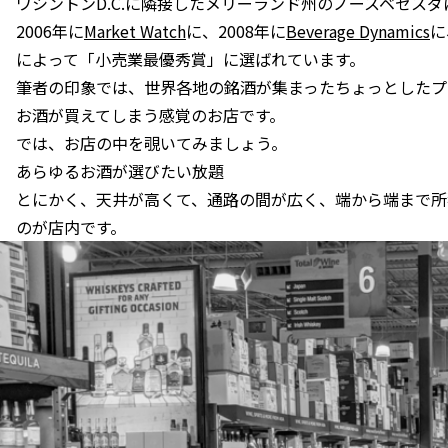
ワシントンD.C.に隣接したメリーランド州のノースベセス
2006年に
Market Watch
に、2008年に
Beverage Dynamics
に
によって「小売業最優秀賞」に選ばれています。
筆者の印象では、世界各地の銘酒が集まったちょっとしたプ
お酒が買えてしまう感覚のお店です。
では、お店の中を覗いてみましょう。
あらゆるお酒が選びたい放題
とにかく、天井が高くて、通路の間が広く、端から端まで所
のが店内です。