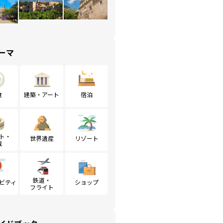
ーマ
食
建築・アート
宿泊
ト・
世界遺産
リゾート
戦
鉄道・
ビティ
ショップ
フライト