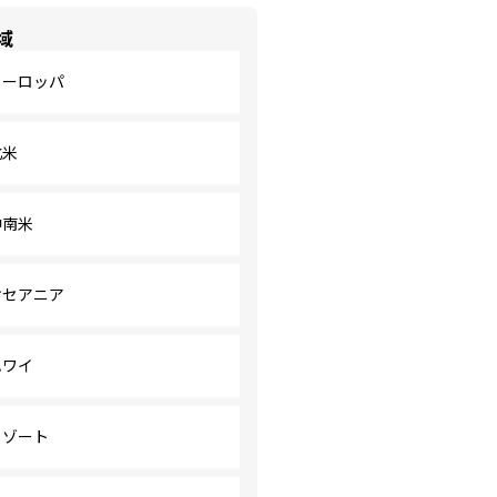
域
ヨーロッパ
北米
中南米
オセアニア
ハワイ
リゾート