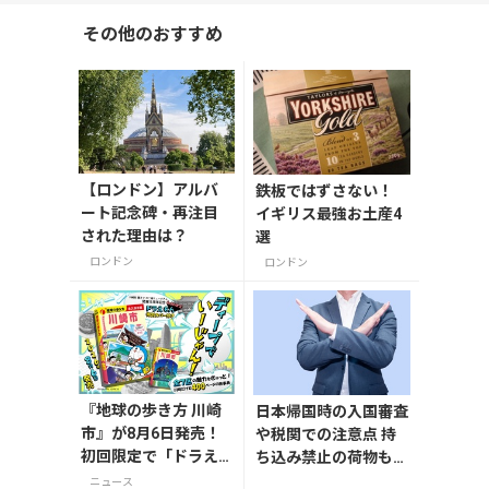
その他のおすすめ
【ロンドン】アルバ
鉄板ではずさない！
ート記念碑・再注目
イギリス最強お土産4
された理由は？
選
ロンドン
ロンドン
『地球の歩き方 川崎
日本帰国時の入国審査
市』が8月6日発売！
や税関での注意点 持
初回限定で「ドラえ
ち込み禁止の荷物も解
もん」描き下ろし特
説
ニュース