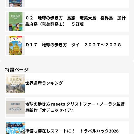
０２ 地球の歩き方 島旅 奄美大島 喜界島 加計
呂麻島（奄美群島１） ５訂版
Ｄ１７ 地球の歩き方 タイ ２０２７～２０２８
特設ページ
世界遺産ランキング
地球の歩き方 meets クリストファー・ノーラン監督
最新作『オデュッセイア』
準備も滞在もスマートに！ トラベルハック2026