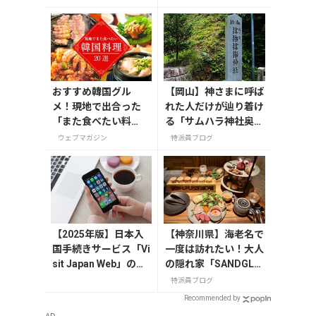
別カバー付き
おすすめ韓国グル
【岡山】神さまに呼ば
メ！現地で出合った
れた人だけが辿り着け
「また食べたい料
る「サムハラ神社奥の
理」20選
宮」
ウェブマガジン
特派員ブログ
【2025年版】日本入
【神奈川県】海老名で
国手続きサービス「Vi
一度は訪れたい！大人
sit Japan Web」の登
の隠れ家「SANDGLA
録方法や注意点を解
SS 熾火」で味わうア
特派員ブログ
説
フタヌーンティー
Recommended by
AD