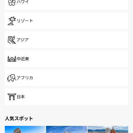
ハワイ
リゾート
アジア
中近東
アフリカ
日本
人気スポット