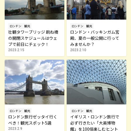
ロンドン
観光
ロンドン
観光
壮観タワーブリッジ 跳ね橋
ロンドン・バッキンガム宮
の開閉スケジュールはウェ
殿、夏の一般公開に行って
ブで前日にチェック！
みませんか？
2023.2.15
2023.2.10
ロンドン
観光
ロンドン
観光
ロンドン旅行ゼッタイ行く
イギリス・ロンドン旅行で
べき！観光スポット5選
必ず行きたい「大英博物
館」を100倍楽しむヒント
2023.2.9