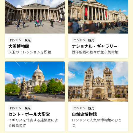
ロンドン
観光
ロンドン
観光
大英博物館
ナショナル・ギャラリー
珠玉のコレクションを所蔵
西洋絵画の数々が並ぶ美術館
ロンドン
観光
ロンドン
観光
セント・ポール大聖堂
自然史博物館
イギリスを代表する建築家によ
ロンドンで人気の博物館のひと
る最高傑作
つ