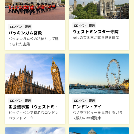
ロンドン
観光
ロンドン
観光
ウェストミンスター寺院
バッキンガム宮殿
歴代の英国王が眠る世界遺産
バッキンガム公の私邸として建
てられた宮殿
ロンドン
観光
ロンドン
観光
国会議事堂（ウェストミン
ロンドン・アイ
スター宮殿）
ビッグ・ベンで有名なロンドン
パノラマビューを見渡せるガラ
のランドマーク
ス張りのの観覧車