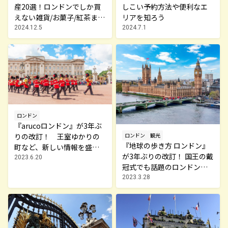
産20選！ロンドンでしか買
しこい予約方法や便利なエ
えない雑貨/お菓子/紅茶まで
リアを知ろう
徹底紹介
2024.12.5
2024.7.1
ロンドン
『arucoロンドン』が3年ぶ
りの改訂！ 王室ゆかりの
ロンドン
観光
『地球の歩き方 ロンドン』
町など、新しい情報を盛り
が3年ぶりの改訂！ 国王の戴
込んでパワーアップ！！
2023.6.20
冠式でも話題のロンドン情
報をお伝えします
2023.3.28