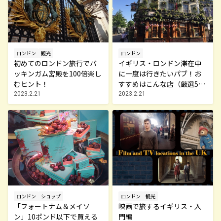
ロンドン
観光
ロンドン
初めてのロンドン旅行でバ
イギリス・ロンドン滞在中
ッキンガム宮殿を100倍楽し
に一度は行きたいパブ！お
むヒント！
すすめはこんな店（厳選5
店）
2023.2.21
2023.2.21
ロンドン
ショップ
ロンドン
観光
「フォートナム＆メイソ
映画で旅するイギリス・入
ン」10ポンド以下で買える
門編