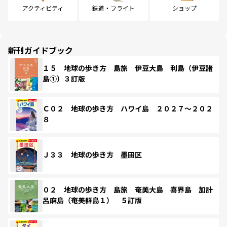
アクティビティ
鉄道・フライト
ショップ
新刊ガイドブック
１５ 地球の歩き方 島旅 伊豆大島 利島（伊豆諸
島①）３訂版
Ｃ０２ 地球の歩き方 ハワイ島 ２０２７～２０２
８
Ｊ３３ 地球の歩き方 墨田区
０２ 地球の歩き方 島旅 奄美大島 喜界島 加計
呂麻島（奄美群島１） ５訂版