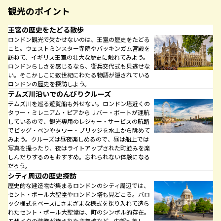
観光のポイント
王宮の歴史をたどる散歩
ロンドン観光で欠かせないのは、王室の歴史をたどる
こと。ウェストミンスター寺院やバッキンガム宮殿を
訪ねて、イギリス王室の壮大な歴史に触れてみよう。
ロンドンらしさを感じるなら、衛兵交代式も見逃せな
い。そこかしこに数世紀にわたる物語が隠されている
ロンドンの歴史を探訪しよう。
テムズ川沿いでのんびりクルーズ
テムズ川を巡る遊覧船も外せない。ロンドン塔近くの
タワー・ミレニアム・ピアからリバー・ボートが運航
しているので、観光専用のレジャー・サービスの航路
でビッグ・ベンやタワー・ブリッジを水上から眺めて
みよう。クルーズは昼夜楽しめるので、昼は船上では
写真を撮ったり、夜はライトアップされた町並みを楽
しんだりするのもおすすめ。忘れられない体験になる
だろう。
シティ周辺の歴史探訪
歴史的な建造物が集まるロンドンのシティ周辺では、
セント・ポール大聖堂やロンドン塔も見どころ。バロ
ック様式をベースにさまざまな様式を採り入れて造ら
れたセント・ポール大聖堂は、町のシンボル的存在。
モザイクの装飾が施された主祭壇など、内部も美し