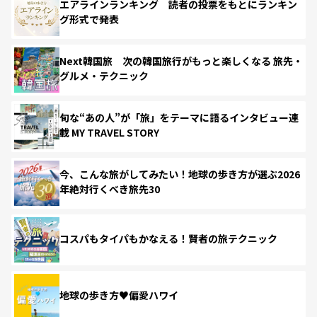
エアラインランキング 読者の投票をもとにランキン
グ形式で発表
Next韓国旅 次の韓国旅行がもっと楽しくなる 旅先・
グルメ・テクニック
旬な“あの人”が「旅」をテーマに語るインタビュー連
載 MY TRAVEL STORY
今、こんな旅がしてみたい！地球の歩き方が選ぶ2026
年絶対行くべき旅先30
コスパもタイパもかなえる！賢者の旅テクニック
地球の歩き方♥偏愛ハワイ