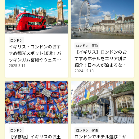
ロンドン
ロンドン
宿泊
イギリス・ロンドンのおす
【イギリス】ロンドンのお
すめ観光スポット10選！バ
すすめホテルをエリア別に
ッキンガム宮殿やウェスト
紹介！日本人が泊まるなら
ミンスター寺院など壮大な
2025.3.11
ココ！
2024.12.13
歴史を感じる旅へ
ロンドン
ロンドン
宿泊
【保存版】イギリスのお土
ロンドンでホテル選び！か