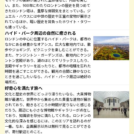
い。また、900年にわたりロンドンの歴史を見つめて
きたロンドン塔は、重厚な雰囲気をまとっている。ジ
ュエル・ハウスには中世の歴史や王室の宝物が展示さ
れているほか、暗い歴史を背負ったホワイト・タワー
も建っている。
ハイド・パーク周辺の自然に癒される
ロンドンの中心に位置するハイド・パークは、都市の
なかにある緑豊かなオアシス。広大な敷地内では、散
歩やジョギング、ピクニックを楽しむことができる。
また、ケンジントン・ガーデンズは、敷地内にケンジ
ントン宮殿があり、湖のほとりでリラックスしたり、
宮殿やギャラリーを巡ったりと、都市の喧騒を忘れた
時間を過ごすことができる。観光の合間に静かなひと
ときを過ごしたいなら、ハイド・パーク周辺は絶好の
場所だ。
好奇心を満たす旅へ
文化と歴史の世界にどっぷり浸りたいなら、大英博物
館が最適だ。世界中から集められた貴重な遺物が展示
されており、飽きるどころか時間が足りないと感じる
だろう。周辺にも小さな博物館やギャラリーが点在し
ており、知識欲を存分に満たしてくれる。ロンドンの
文化的な深みを感じるには、このエリアを訪れるのが
一番。なお、企画展示以外は無料で見ることができる
が、寄付歓迎とのこと。