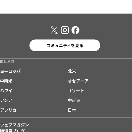
コミュニティを見る
国と地域
ヨーロッパ
北米
中南米
オセアニア
ハワイ
リゾート
アジア
中近東
アフリカ
日本
ウェブマガジン
特派員ブログ