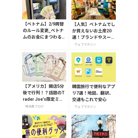
【ベトナム】2/9両替
【人気】ベトナムでし
のルール変更_ベトナ
か買えないお土産20
ムのお金にまつわる
選！ブランドやスーパ
エトセトラ（ハノイ
ーのお菓子や雑貨まで
ウェブマガジン
編）
紹介
【アメリカ】開店5分
韓国旅行で便利なアプ
後で行列！？話題のT
リ7選！地図、翻訳、
rader Joe’s限定ミニ
交通もこれで安心
トート発売日レポ
特派員ブログ
ウェブマガジン