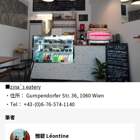
■
zina`s eatery
・住所： Gumpendorfer Str. 36, 1060 Wien
・Tel： +43-(0)6-76-574-1140
筆者
雅碧 Léontine