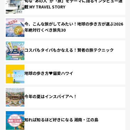
旬な“あの人”が「旅」をテーマに語るインタビュー連
載 MY TRAVEL STORY
今、こんな旅がしてみたい！地球の歩き方が選ぶ2026
年絶対行くべき旅先30
コスパもタイパもかなえる！賢者の旅テクニック
地球の歩き方♥偏愛ハワイ
今年の夏はインスパイアへ！
知れば知るほど好きになる 湘南・江の島