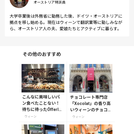
オーストリア特派員
大学卒業後は外務省に勤務した後、ドイツ・オーストリアに
拠点を移し始める。現在はウィーンで翻訳業等に勤しみなが
ら、オーストリア人の夫、愛娘たちとアクティブに暮らす。
その他のおすすめ
こんなに美味しいパ
チョコレート専門店
ン食べたことない！
「Xocolat」の香り高
待ちに待ったÖfferlウ
いウィーンのチョコレ
ィーン店
ートは、自分へのご褒
ウィーン
ウィーン
美にもお土産にもピッ
タリ！