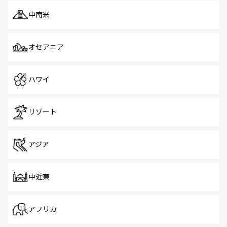
中南米
オセアニア
ハワイ
リゾート
アジア
中近東
アフリカ