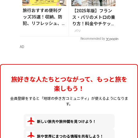
旅行おすすめ便利グ
【2025年版】フラン
ッズ35選！収納、防
ス・パリのメトロの乗
犯、リフレッシュ、
り方！料金やチケット
どれを持って行く？
の種類、注意点を解説
パリ
【編集者の旅の持ち
Recommended by
物】
AD
旅好きな人たちとつながって、もっと旅を
楽しもう！
会員登録をすると「地球の歩き方コミュニティ」が使えるようになりま
す。
新しい旅先や旅仲間を見つけよう！
旅や世界にまつわる情報を共有しよう！