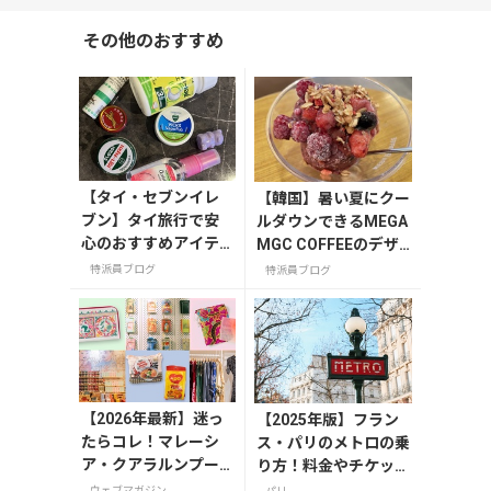
その他のおすすめ
【タイ・セブンイレ
【韓国】暑い夏にクー
ブン】タイ旅行で安
ルダウンできるMEGA
心のおすすめアイテ
MGC COFFEEのデザ
ム
ート
特派員ブログ
特派員ブログ
【2026年最新】迷っ
【2025年版】フラン
たらコレ！マレーシ
ス・パリのメトロの乗
ア・クアラルンプー
り方！料金やチケット
ルで絶対買いたいお
の種類、注意点を解説
ウェブマガジン