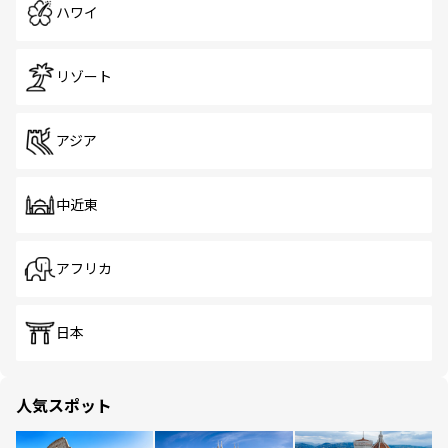
ハワイ
リゾート
アジア
中近東
アフリカ
日本
人気スポット