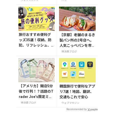
パリ
土産15選
旅行おすすめ便利グ
【京都】老舗のまるき
ッズ35選！収納、防
製パン所の2号店へ。
犯、リフレッシュ、
人気こっぺパンを市役
どれを持って行く？
所で味わう
特派員ブログ
【編集者の旅の持ち
物】
【アメリカ】開店5分
韓国旅行で便利なアプ
後で行列！？話題のT
リ7選！地図、翻訳、
rader Joe’s限定ミニ
交通もこれで安心
トート発売日レポ
特派員ブログ
ウェブマガジン
Recommended by