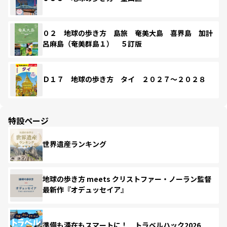
０２ 地球の歩き方 島旅 奄美大島 喜界島 加計
呂麻島（奄美群島１） ５訂版
Ｄ１７ 地球の歩き方 タイ ２０２７～２０２８
特設ページ
世界遺産ランキング
地球の歩き方 meets クリストファー・ノーラン監督
最新作『オデュッセイア』
準備も滞在もスマートに！ トラベルハック2026