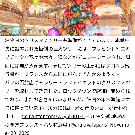
建物内のクリスマスツリーも準備ができています。本館中
央に設置された恒例の巨大ツリーには、プレゼントやエキ
ゾチックな花々や木々、猿などがデコレーションされ、周
囲には魚が泳ぎます。そしてツリーの上部にはプロペラ飛
行機が。フランスから異国に飛んできたかのようです。
パリの百貨店ギャラリー・ラファイエットのクリスマスツ
リーを取材してきました。ロックダウンで店舗は閉められ
ており、まだお客さんはいませんが、館内の年末準備はす
でに整っています。30分に1回、光と音のショーが行われ
ます！
pic.twitter.com/WLy5lHiU3L
— 加藤亨延 地球の
歩き方フランス・パリ特派員 (@arukikataparis)
Novemb
er 20, 2020