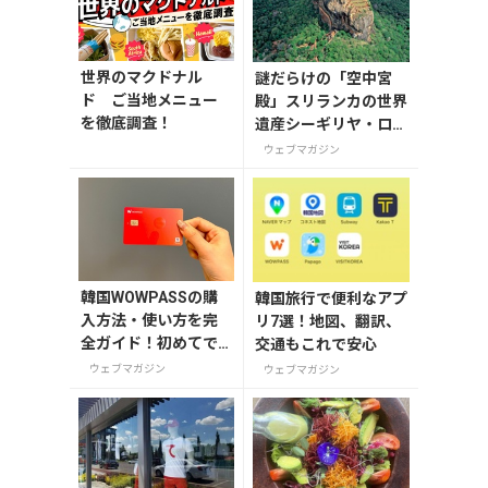
世界のマクドナル
謎だらけの「空中宮
ド ご当地メニュー
殿」スリランカの世界
を徹底調査！
遺産シーギリヤ・ロッ
ク登頂に挑戦！
ウェブマガジン
韓国WOWPASSの購
韓国旅行で便利なアプ
入方法・使い方を完
リ7選！地図、翻訳、
全ガイド！初めてで
交通もこれで安心
も迷わない
ウェブマガジン
ウェブマガジン