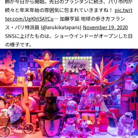
飾が今日から開始。先日のプランタンに続き、パリ市内が
続々と年末年始の雰囲気に包まれていきますね！
pic.twit
ter.com/UgKht5AYCu
— 加藤亨延 地球の歩き方フラン
ス・パリ特派員 (@arukikataparis)
November 19, 2020
SNSに上げたものは、ショーウインドーがオープンした日
の様子です。