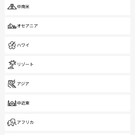
中南米
オセアニア
ハワイ
リゾート
アジア
中近東
アフリカ