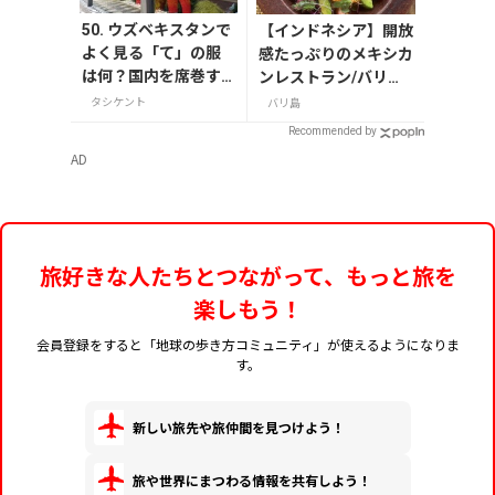
50. ウズベキスタンで
【インドネシア】開放
よく見る「て」の服
感たっぷりのメキシカ
は何？国内を席巻す
ンレストラン/バリ
るブランド7SABER直
島・ウブド
タシケント
バリ島
営店へ
Recommended by
AD
旅好きな人たちとつながって、もっと旅を
楽しもう！
会員登録をすると「地球の歩き方コミュニティ」が使えるようになりま
す。
新しい旅先や旅仲間を見つけよう！
旅や世界にまつわる情報を共有しよう！