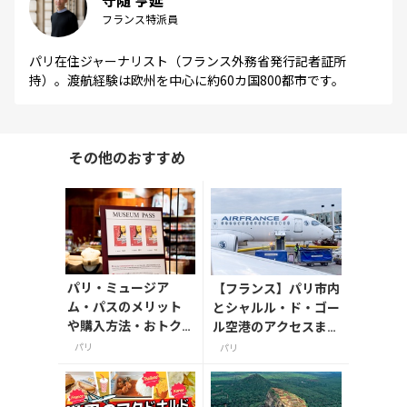
フランス特派員
パリ在住ジャーナリスト（フランス外務省発行記者証所
持）。渡航経験は欧州を中心に約60カ国800都市です。
その他のおすすめ
パリ・ミュージア
【フランス】パリ市内
ム・パスのメリット
とシャルル・ド・ゴー
や購入方法・おトク
ル空港のアクセスまと
な使い方
め、2026年版
パリ
パリ