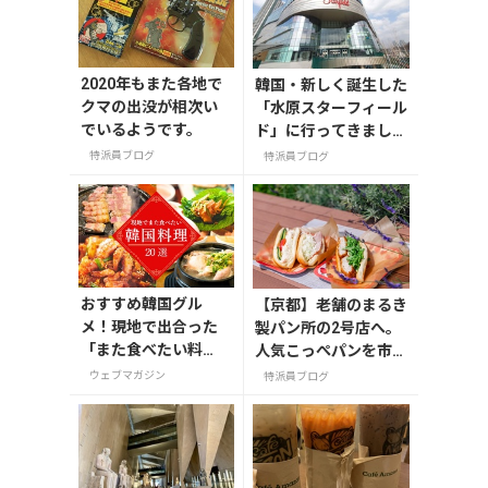
2020年もまた各地で
韓国・新しく誕生した
クマの出没が相次い
「水原スターフィール
でいるようです。
ド」に行ってきまし
た！
特派員ブログ
特派員ブログ
おすすめ韓国グル
【京都】老舗のまるき
メ！現地で出合った
製パン所の2号店へ。
「また食べたい料
人気こっぺパンを市役
理」20選
所で味わう
ウェブマガジン
特派員ブログ