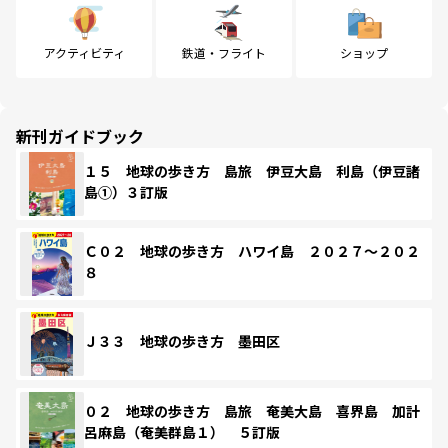
アクティビティ
鉄道・フライト
ショップ
新刊ガイドブック
１５ 地球の歩き方 島旅 伊豆大島 利島（伊豆諸
島①）３訂版
Ｃ０２ 地球の歩き方 ハワイ島 ２０２７～２０２
８
Ｊ３３ 地球の歩き方 墨田区
０２ 地球の歩き方 島旅 奄美大島 喜界島 加計
呂麻島（奄美群島１） ５訂版