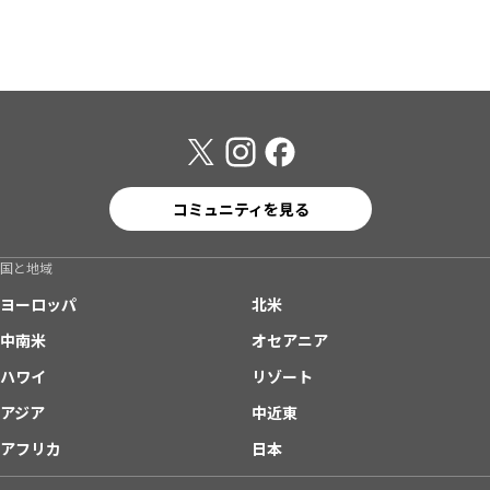
コミュニティを見る
国と地域
ヨーロッパ
北米
中南米
オセアニア
ハワイ
リゾート
アジア
中近東
アフリカ
日本