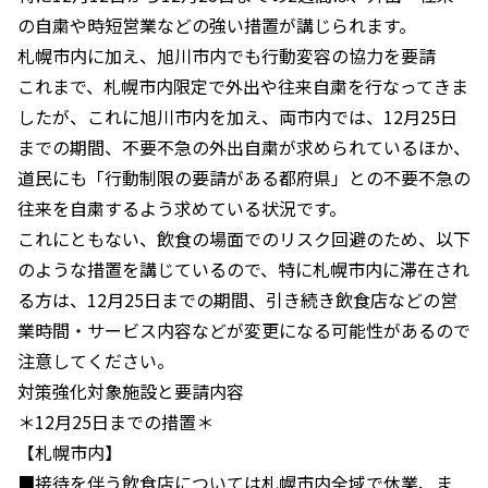
の自粛や時短営業などの強い措置が講じられます。
札幌市内に加え、旭川市内でも行動変容の協力を要請
これまで、札幌市内限定で外出や往来自粛を行なってきま
したが、これに旭川市内を加え、両市内では、12月25日
までの期間、不要不急の外出自粛が求められているほか、
道民にも「行動制限の要請がある都府県」との不要不急の
往来を自粛するよう求めている状況です。
これにともない、飲食の場面でのリスク回避のため、以下
のような措置を講じているので、特に札幌市内に滞在され
る方は、12月25日までの期間、引き続き飲食店などの営
業時間・サービス内容などが変更になる可能性があるので
注意してください。
対策強化対象施設と要請内容
＊12月25日までの措置＊
【札幌市内】
■接待を伴う飲食店については札幌市内全域で休業、ま