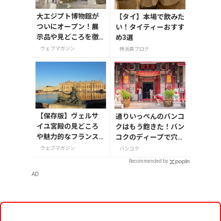
大エジプト博物館が
【タイ】本場で飲みた
ついにオープン！展
い！タイティーおすす
示品や見どころを徹
め3選
底解説【今旅2026】
ウェブマガジン
特派員ブログ
【保存版】ヴェルサ
通りいっぺんのバンコ
イユ宮殿の見どころ
クはもう飽きた！バン
や魅力的なフランス
コクのディープで穴場
の宮殿/庭園にせまる
のおすすめスポットは
ウェブマガジン
バンコク
ここだ！
Recommended by
AD