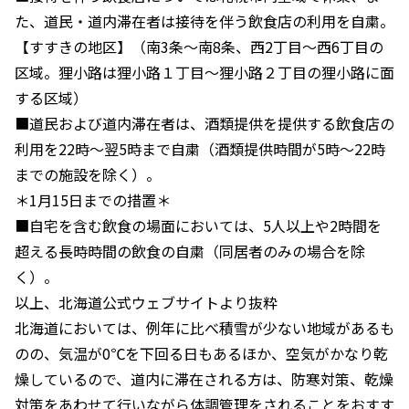
た、道民・道内滞在者は接待を伴う飲食店の利用を自粛。
【すすきの地区】（南3条〜南8条、西2丁目〜西6丁目の
区域。狸小路は狸小路１丁目〜狸小路２丁目の狸小路に面
する区域）
■道民および道内滞在者は、酒類提供を提供する飲食店の
利用を22時〜翌5時まで自粛（酒類提供時間が5時〜22時
までの施設を除く）。
＊1月15日までの措置＊
■自宅を含む飲食の場面においては、5人以上や2時間を
超える長時時間の飲食の自粛（同居者のみの場合を除
く）。
以上、北海道公式ウェブサイトより抜粋
北海道においては、例年に比べ積雪が少ない地域があるも
のの、気温が0℃を下回る日もあるほか、空気がかなり乾
燥しているので、道内に滞在される方は、防寒対策、乾燥
対策をあわせて行いながら体調管理をされることをおすす