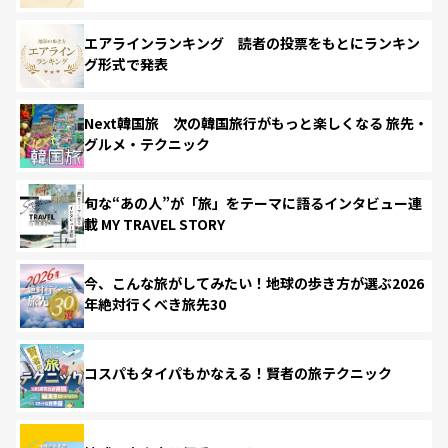
エアラインランキング 読者の投票をもとにランキン
グ形式で発表
Next韓国旅 次の韓国旅行がもっと楽しくなる 旅先・
グルメ・テクニック
旬な“あの人”が「旅」をテーマに語るインタビュー連
載 MY TRAVEL STORY
今、こんな旅がしてみたい！地球の歩き方が選ぶ2026
年絶対行くべき旅先30
コスパもタイパもかなえる！賢者の旅テクニック