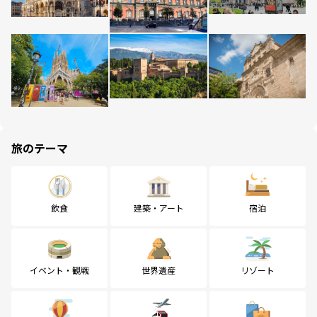
旅のテーマ
飲食
建築・アート
宿泊
イベント・観戦
世界遺産
リゾート