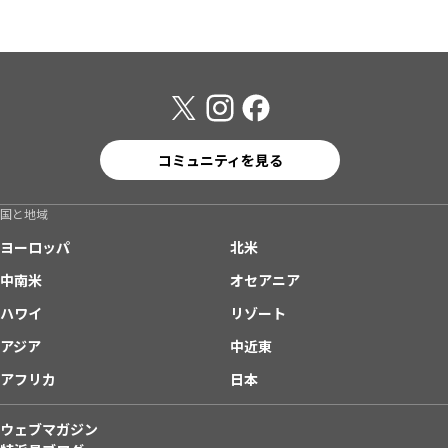
コミュニティを見る
国と地域
ヨーロッパ
北米
中南米
オセアニア
ハワイ
リゾート
アジア
中近東
アフリカ
日本
ウェブマガジン