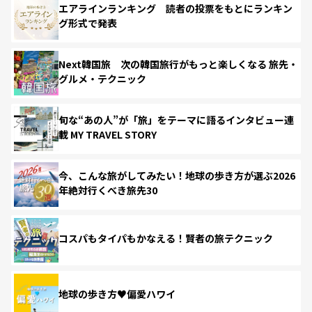
エアラインランキング 読者の投票をもとにランキン
グ形式で発表
Next韓国旅 次の韓国旅行がもっと楽しくなる 旅先・
グルメ・テクニック
旬な“あの人”が「旅」をテーマに語るインタビュー連
載 MY TRAVEL STORY
今、こんな旅がしてみたい！地球の歩き方が選ぶ2026
年絶対行くべき旅先30
コスパもタイパもかなえる！賢者の旅テクニック
地球の歩き方♥偏愛ハワイ