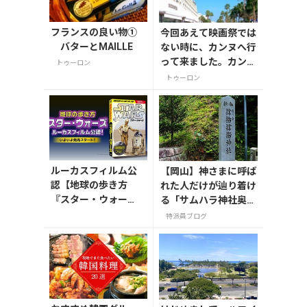
フランスの良い物①
今回あえて映画祭では
バターとMAILLE
ない時に、カンヌへ行
って来ました。カンヌ
トゥーロン
が一番賑わうのは勿論
トゥーロン
映画祭期間中ですが、
夏のヴァカンス時期も
多くの観光客が訪れて
います。
ルーカスフィルム公
【岡山】神さまに呼ば
認【地球の歩き方
れた人だけが辿り着け
『スター・ウォー
る「サムハラ神社奥の
ズ』】が7月31日発
宮」
特派員ブログ
売！初回限定版はホ
ログラム仕様の特製
リバーシブル帯付き