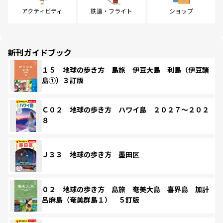
アクティビティ
鉄道・フライト
ショップ
新刊ガイドブック
１５ 地球の歩き方 島旅 伊豆大島 利島（伊豆諸
島①）３訂版
Ｃ０２ 地球の歩き方 ハワイ島 ２０２７～２０２
８
Ｊ３３ 地球の歩き方 墨田区
０２ 地球の歩き方 島旅 奄美大島 喜界島 加計
呂麻島（奄美群島１） ５訂版