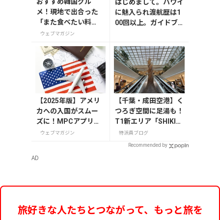
おすすめ韓国グル
はじめまして。ハワイ
メ！現地で出合った
に魅入られ渡航歴は1
「また食べたい料
00回以上。ガイドブ
理」20選
ックやコラム執筆、ブ
ウェブマガジン
ログやインスタグラム
で、その魅力や情報、
過ごし方などを旅行者
目線でお届けしていま
す、小笠原リサと申し
ます。私にとってハワ
【2025年版】アメリ
【千葉・成田空港】く
イは、世界でいちばん
カへの入国がスムー
つろぎ空間に足湯も！
居心地のよい島であ
ズに！MPCアプリの
T1新エリア「SHIKIS
り、癒しとパワーの充
登録方法や使い方を
AI GARDEN」
ウェブマガジン
特派員ブログ
電スポット！ 海で心
解説
身を浄化し、山で深い
Recommended by
癒しを感じ、空の青さ
AD
と眩しい太陽に力をい
ただく。ハワイの人は
みんな笑顔。その表情
を見ていると、穏やか
旅好きな人たちとつながって、もっと旅を
な