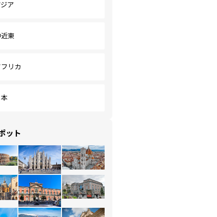
アジア
中近東
アフリカ
日本
ポット