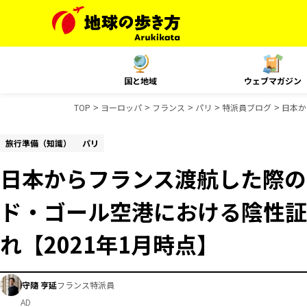
国と地域
ウェブマガジン
TOP
ヨーロッパ
フランス
パリ
特派員ブログ
日本か
旅行準備（知識）
パリ
日本からフランス渡航した際の
ド・ゴール空港における陰性証
れ【2021年1月時点】
守隨 亨延
フランス特派員
AD