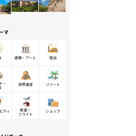
ーマ
食
建築・アート
宿泊
ト・
世界遺産
リゾート
戦
鉄道・
ビティ
ショップ
フライト