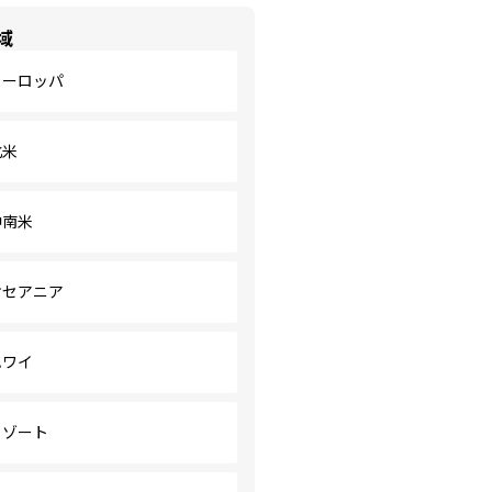
域
ヨーロッパ
北米
中南米
オセアニア
ハワイ
リゾート