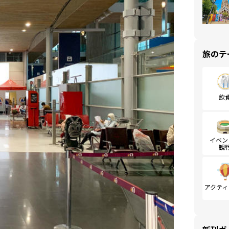
旅のテ
飲
イベン
観
アクティ