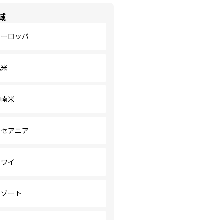
域
ヨーロッパ
北米
中南米
オセアニア
ハワイ
リゾート