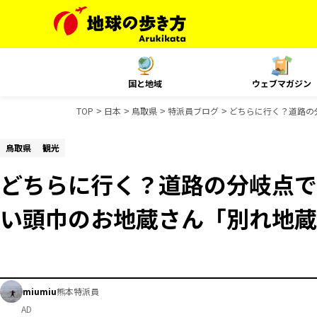
国と地域
ウェブマガジン
TOP
日本
鳥取県
特派員ブログ
どちらに行く？道路の
鳥取県
観光
どちらに行く？道路の分岐点で
い頭巾のお地蔵さん「別れ地蔵
miumiu
熊本特派員
AD