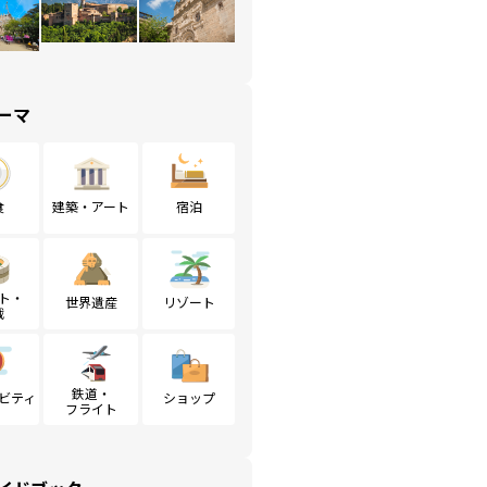
ーマ
食
建築・アート
宿泊
ト・
世界遺産
リゾート
戦
鉄道・
ビティ
ショップ
フライト