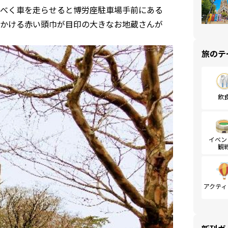
べく車を走らせると博労座駐車場手前にある
かける赤い頭巾が目印の大きなお地蔵さんが
旅のテ
飲
イベン
観
アクティ