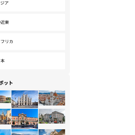
アジア
中近東
アフリカ
日本
ポット