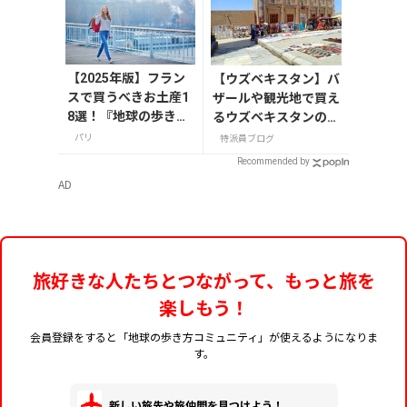
【2025年版】フラン
【ウズベキスタン】バ
スで買うべきお土産1
ザールや観光地で買え
8選！『地球の歩き
るウズベキスタンのお
方』編集者おすすめ
土産
パリ
特派員ブログ
のお菓子や雑貨など
Recommended by
を紹介
AD
旅好きな人たちとつながって、もっと旅を
楽しもう！
会員登録をすると「地球の歩き方コミュニティ」が使えるようになりま
す。
新しい旅先や旅仲間を見つけよう！