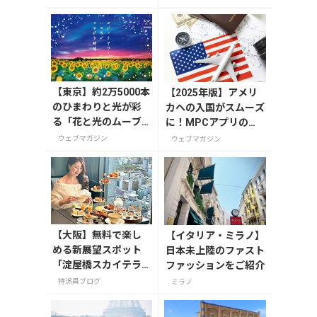
【東京】約2万5000本
【2025年版】アメリ
のひまわりと光が彩
カへの入国がスムーズ
る「花と光のムーブ
に！MPCアプリの登
メント」が葛西臨海
録方法や使い方を解説
ウェブマガジン
ウェブマガジン
公園で7月31日から開
催
【大阪】無料で楽し
【イタリア・ミラノ】
める新展望スポット
日本未上陸のファスト
「淀屋橋スカイテラ
ファッションをご紹介
ス」と30階アフタヌ
特派員ブログ
ミラノ
ーンティー