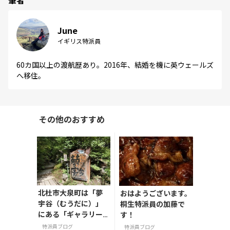
June
イギリス特派員
60カ国以上の渡航歴あり。2016年、結婚を機に英ウェールズ
へ移住。
その他のおすすめ
北杜市大泉町は「夢
おはようございます。
宇谷（むうだに）」
桐生特派員の加藤で
にある「ギャラリーM
す！
UU」を紹介します。
特派員ブログ
特派員ブログ