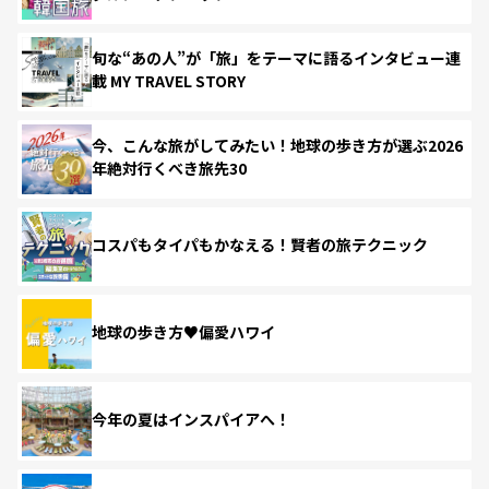
旬な“あの人”が「旅」をテーマに語るインタビュー連
載 MY TRAVEL STORY
今、こんな旅がしてみたい！地球の歩き方が選ぶ2026
年絶対行くべき旅先30
コスパもタイパもかなえる！賢者の旅テクニック
地球の歩き方♥偏愛ハワイ
今年の夏はインスパイアへ！