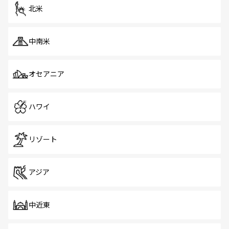
北米
中南米
オセアニア
ハワイ
リゾート
アジア
中近東