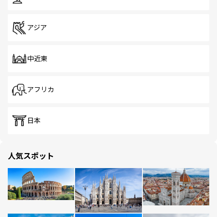
アジア
中近東
アフリカ
日本
人気スポット