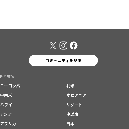
コミュニティを見る
国と地域
ヨーロッパ
北米
中南米
オセアニア
ハワイ
リゾート
アジア
中近東
アフリカ
日本