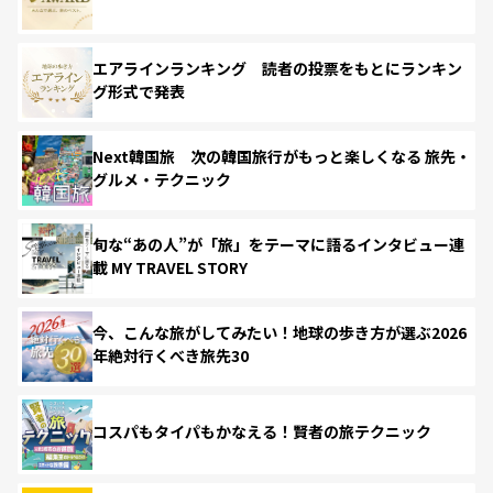
エアラインランキング 読者の投票をもとにランキン
グ形式で発表
Next韓国旅 次の韓国旅行がもっと楽しくなる 旅先・
グルメ・テクニック
旬な“あの人”が「旅」をテーマに語るインタビュー連
載 MY TRAVEL STORY
今、こんな旅がしてみたい！地球の歩き方が選ぶ2026
年絶対行くべき旅先30
コスパもタイパもかなえる！賢者の旅テクニック