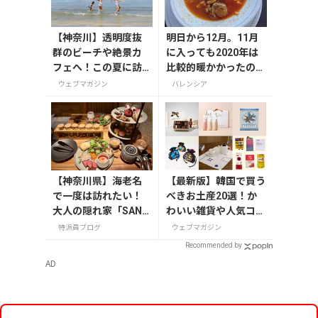
【神奈川】透明度抜
明日から12月。11月
群のビーチや絶景カ
に入っても2020年は
フェへ！この夏に訪
比較的暖かかったので
れたい三浦半島の穴
すが、さすがに寒くな
ウェブマガジン
バレンシア
場スポット
ってきました。
【神奈川県】海老名
【最新版】韓国で買う
で一度は訪れたい！
べきお土産20選！か
大人の隠れ家「SAND
わいい雑貨や人気コス
GLASS 熾火」で味わ
メを紹介
特派員ブログ
ウェブマガジン
うアフタヌーンティ
Recommended by
ー
AD