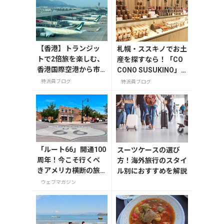
【香港】トランジッ
札幌・ススキノでお土
トで2倍旅を楽しむ、
産を探すなら！「CO
香港国際空港から市
CONO SUSUKINO」
内
お土産編
特派員ブログ
特派員ブログ
「ルート66」開通100
スーツケースの選び
周年！今こそ行くべ
方！海外旅行のスタイ
きアメリカ横断の旅
ル別におすすめを解説
【今旅2026】
ウェブマガジン